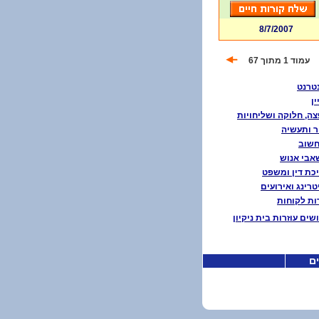
8/7/2007
עמוד 1 מתוך 67
טרנט
ין
ה, חלוקה ושליחויות
ר ותעשיה
חשוב
בי אנוש
כת דין ומשפט
טרינג ואירועים
ת לקוחות
שים עוזרות בית ניקיון
ים