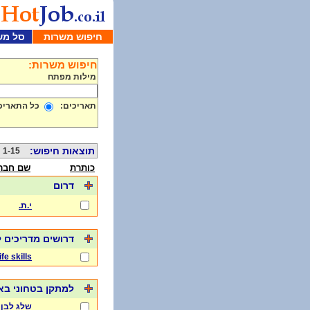
חיפוש משרות
סל מש
חיפוש משרות:
מילות מפתח
תאריכים:
כל התאריכ
תוצאות חיפוש:
1-15 מתוך 1000
כותרת
שם חבר
דרום
י.ת.
דרושים מדריכים ל
life skills
למתקן בטחוני בא
שלג לבן 