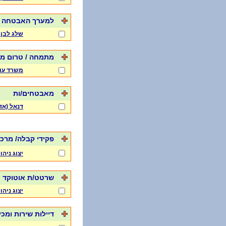
למערך האבטחה בת
שלג לבן 
מתמחה / טרום 
משרד עו
מאבטחים/ות
דנאל (אד
פקידי קבלה/ מרכ
יצוג ניה
שרטט/ת אוטוקד
יצוג ניה
דיילות שירות ומכ