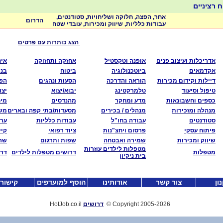
 רציניים
אחר, הפצה, חלוקה ושליחויות, סטודנטים,
הדרום
עבודות כלליות, שיווק ומכירות, עובדי שטח
הצג כותרות עם פרטים
אדריכלות ועיצוב פנים
אופנה וטקסטיל
אחזקה ותחזוקה
אינ
אקדמאים
ביוטכנולוגיה
ביטוח
בני
דיילות וקידום מכירות
הוראה והדרכה
הסעות ונהגים
הפצ
טיפול וסיעוד
טלמרקטינג
יבוא/יצוא
יצו
כספים וחשבונאות
מדע ומחקר
מהנדסים
מי
מנהלה ומזכירות
מנהלים / בכירים
מסעדות/בתי קפה ובארים
משא
סטודנטים
עבודה בחו"ל
עבודות כלליות
ערי
פיתוח עסקי
פרסום ויחצ"נות
ציוד רפואי
קיי
שיווק ומכירות
שמירה ואבטחה
שפות ותרגום
שרו
מטפלות לילדים עוזרות
מטפלות
דרושים מטפלות לילדים
דרו
בית ניקיון
ון
צור קשר
אודותינו
הוסף למועדפים
קישור
-2026
Copyright 2005
©
דרושים
HotJob.co.il