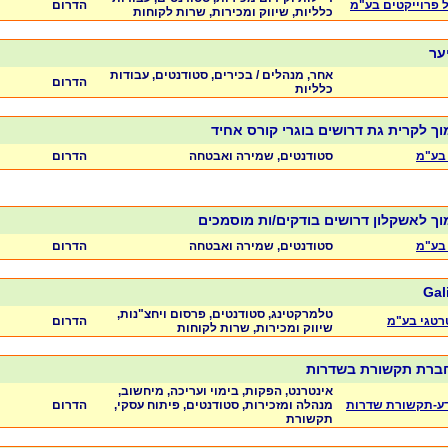
ול פרוייקטים בע"מ
הדרום
כלליות, שיווק ומכירות, שרות לקוחות
יער
אחר, מנהלים / בכירים, סטודנטים, עבודות
הדרום
כלליות
ך לקרית גת דרושים בוגרי קורס אחיד
בע"מ
סטודנטים, שמירה ואבטחה
הדרום
וך לאשקלון דרושים בודקים/ות מוסמכים
בע"מ
סטודנטים, שמירה ואבטחה
הדרום
Gal
טלמרקטינג, סטודנטים, פרסום ויחצ"נות,
רטגי בע"מ
הדרום
שיווק ומכירות, שרות לקוחות
ברת תקשורת בשדרות
אינטרנט, הפקות, בימוי ועריכה, מיחשוב,
דע-תקשורת שדרות
מנהלה ומזכירות, סטודנטים, פיתוח עסקי,
הדרום
תקשורת