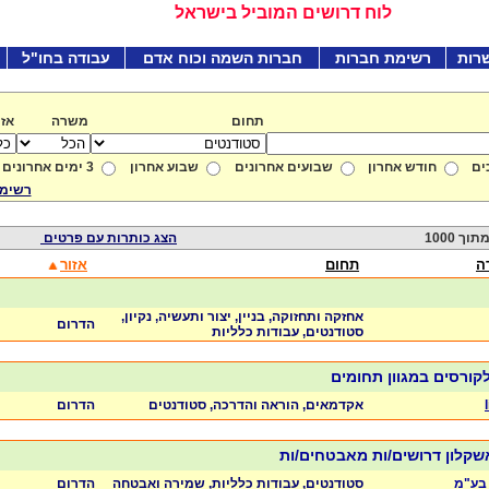
לוח דרושים המוביל בישראל
רות
רשימת חברות
חברות השמה וכוח אדם
עבודה בחו"ל
תחום
משרה
אזו
ים
חודש אחרון
שבועים אחרונים
שבוע אחרון
3 ימים אחרונים
רשימת
הצג כותרות עם פרטים
ה
תחום
אזור
אחזקה ותחזוקה, בניין, יצור ותעשיה, נקיון,
הדרום
סטודנטים, עבודות כלליות
קורסים במגוון תחומים
אקדמאים, הוראה והדרכה, סטודנטים
הדרום
שקלון דרושים/ות מאבטחים/ות
בע"מ
סטודנטים, עבודות כלליות, שמירה ואבטחה
הדרום