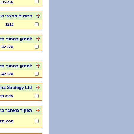
יצוג ניה
דרושים מעצבי ש
1212
למתקן בטחוני סמו
שלג לבן 
למתקן בטחוני סמ
שלג לבן 
ina Strategy Ltd
גלינה סט
תפקיד מאתגר בח
מרכז מי