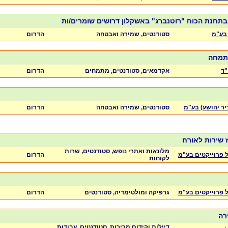
חנת הכוח "רוטנברג" באשקלון דרושים שומרים/ות
בע"מ
סטודנטים, שמירה ואבטחה
הדרום
מתמחה
"ד
אקדמאים, סטודנטים, מתמחים
הדרום
יר יהושע) בע"מ
סטודנטים, שמירה ואבטחה
הדרום
ז שירות לאורח
מלונאות ואתרי נופש, סטודנטים, שרות
ול פרוייקטים בע"מ
הדרום
לקוחות
ול פרוייקטים בע"מ
גרפיקה ומולטימדיה, סטודנטים
הדרום
ירה
דיילות וקידום מכירות, סטודנטים, עבודות