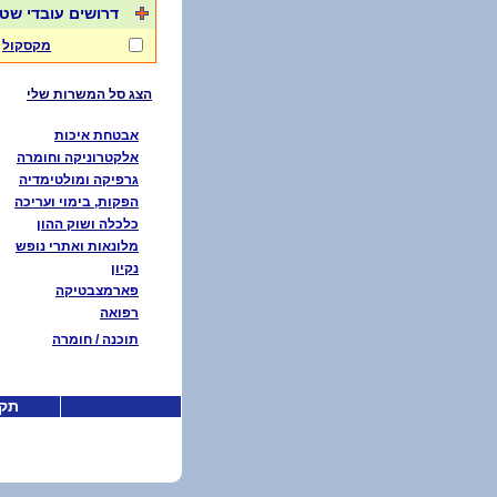
דרושים עובדי שטח
מקסקול
הצג סל המשרות שלי
אבטחת איכות
אלקטרוניקה וחומרה
גרפיקה ומולטימדיה
הפקות, בימוי ועריכה
כלכלה ושוק ההון
מלונאות ואתרי נופש
נקיון
פארמצבטיקה
רפואה
תוכנה / חומרה
תקנ