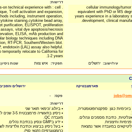
דרישות:
s-on technical experience with : cell
cellular immunology/tumor
nique, T-cell activation and expansion,
equivalent with PhD or MS deg
ods including, instrument operation,
years experience in a laboratory 
 cytokine staining,cytokine bead array,
development, clinical manufac
 purification, ELISPOT, proliferation
 assays, vital dye apoptosis/necrosis
servation, ELISA, mAb production and
ular biology techniques including DNA
tion, RT-PCR, Southern/Western blot.
 endotoxin (LAL) assay also helpful.
o temporarily relocate to California for
1-2 years.
ירושלים
איש צוות
עיר/ישוב:
תפקיד:
שנות ניסיון
:
C
פארמצבטיקה
ירושלים והסביב
-
jobs@omri
פקס:
דרישות:
יוכימיות כגון: ספקטרופוטומטריה,
• ביולוג /כימאי תואר שני
• ניסיון בתעשייה
 אנליטיות, כתיבת מסמכים ונהלים.
מעבדה QC.
ימיות וחיצוניות.
• ידע בGMP ונסיון בכתיבת נהלים.
נליטיקאים במעבדה אשר נמצאת
• בעל ניסיון בביצוע וכתיבת וולדיציות לשי
כרומטוגרפיה) (תנאי סף).