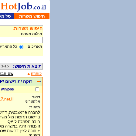
חיפוש משרות
סל מש
חיפוש משרות:
מילות מפתח
תאריכים:
כל התאריכ
תוצאות חיפוש:
1-15 מתוך 284
כותרת
שם חבר
רוקח /ת רישום /QP
winjobs
דואר
.net.il
אלקטרוני:
תיאור:
לחברה פרמצבטית, דרוש /
ברישום תרופות מול משרד
חובה הסמכה ל QP.
העבודה הינה במשרה מלאה
+ חובה לציין דרישות שכר
תענינה.