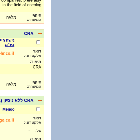
 companies, preferably
in the field of oncolog
היקף
מלאה
המשרה:
CRA
נישה היי
בע"מ
דואר
hr.co.il
אלקטרוני:
תיאור:
CRA
היקף
מלאה
המשרה:
CRA ללא ניסיון (בוגר/ת ביולוגיה/ מדעי החיים/ביוטכנולוגיה...)
Mengo
דואר
o.co.il
אלקטרוני:
-
טל:
תיאור: