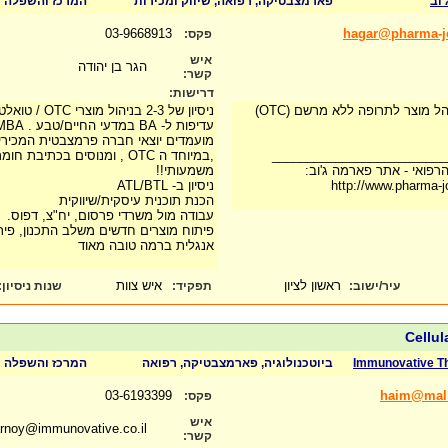
וב
פארמצבטיקה, רפואה, שיווק ומכירות
המרכז והשפלה
03-9668913
hagar@pharma-jo
פקס:
איש
הגר בן יהודה
קשר:
דרישות:
מוצר לתרופה ללא מרשם (OTC)
ניסיון של 2-3 בניהול מוצרי OTC / טואלטיקה / קוסמטיקה / מזון.
עדיפות ל- BA במדעי החיים/טבע . MBA -יתרון
מועמדים יוצאי חברה פרמצבטית המכירי
_________________________
,במיוחד ה OTC , ומנוסים בכתיבת
פואי - אתר פארמה ג'וב:
משמעותי!!
http://www.pharma-j
ניסיון ב- ATL/BTL
הכנת תוכנית עיסקית/שיווקית
עבודה מול משרדי פרסום, יח"צ, דפוס.
פיתוח מוצרים חדשים משלב התכנון, פיתו
אנגלית ברמה טובה מאוד
ראשון לציון
איש צוות
עיר/ישוב:
תפקיד:
שנות ניסיון
:
Cellul
Immunovative T
ביוטכנולוגיה, פארמצבטיקה, רפואה
המרכז והשפלה
03-6193399
haim@malki
פקס:
איש
harnoy@immunovative.co.il
קשר: