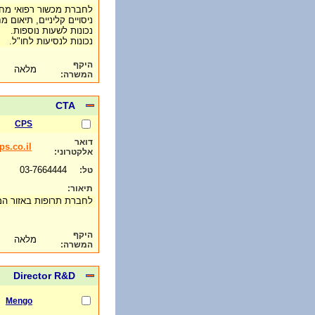
ניסויים קליניים, תיאום מח
נכונות לשעות נוספות.
נכונות לנסיעות לחו"ל.
היקף
מלאה
המשרה:
CTA
CPS
דואר
s.co.il
אלקטרוני:
03-7664444
טל:
תיאור:
לחברת תרופות באזור המרכ
היקף
מלאה
המשרה:
Director R&D
Mengo