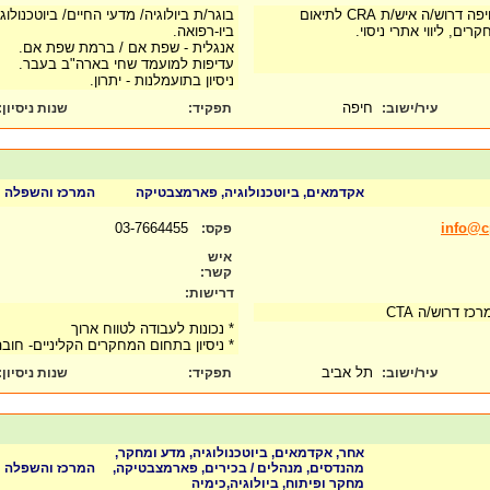
לחברת מכשור רפואי מחיפה דרוש/ה איש/ת CRA לתיאום
בוגר/ת ביולוגיה/ מדעי החיים/ ביוטכנולוג
קרים, ליווי אתרי ניסוי.
ביו-רפואה.
אנגלית - שפת אם / ברמת שפת אם.
עדיפות למועמד שחי בארה"ב בעבר.
ניסיון בתועמלנות - יתרון.
חיפה
עיר/ישוב:
תפקיד:
שנות ניסיון
:
אקדמאים, ביוטכנולוגיה, פארמצבטיקה
המרכז והשפלה
03-7664455
info@cp
פקס:
איש
קשר:
דרישות:
ז דרוש/ה CTA
* נכונות לעבודה לטווח ארוך
* ניסיון בתחום המחקרים הקליניים- חו
תל אביב
עיר/ישוב:
תפקיד:
שנות ניסיון
:
אחר, אקדמאים, ביוטכנולוגיה, מדע ומחקר,
מהנדסים, מנהלים / בכירים, פארמצבטיקה,
המרכז והשפלה
מחקר ופיתוח, ביולוגיה,כימיה