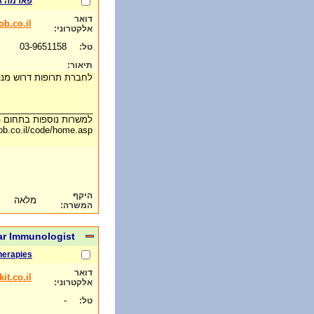
פארמה ג'
דואר
b.co.il
אלקטרוני:
03-9651158
טל:
תיאור:
לחברת תרופות דרוש מנהל 
___________________
למשרות נוספות בתחום הר
ob.co.il/code/home.asp
היקף
מלאה
המשרה:
ar Immunologist
herapies
דואר
t.co.il
אלקטרוני:
-
טל: