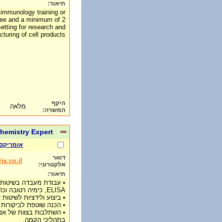
תיאור:
 immunology training or
ree and a minimum of 2
setting for research and
turing of cell products.
היקף
מלאה
המשרה:
hemistry Expert
אומריקס
דואר
x.co.il
אלקטרוני:
תיאור:
• עבודת מעבדה בשיטות ב
ELISA, כימיה רטובה וכו'.
• ביצוע ולידציות לשיטות
• הכנה שוטפת לביקורות פנ
• השתלבות בצוות של א
בתהליכי הקמה.