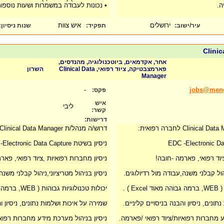
ה.
• נכונות לעבודה במשמרות ושעות נוספות
ירושלים
איש צוות
עיר/ישוב:
תפקיד:
שנות ניסיון
:
Clini
אחר, אקדמאים, ביוטכנולוגיה, מהנדסים,
פארמצבטיקה, ציוד רפואי, Clinical Data
השרון
Manager
-
jobs@meng
פקס:
איש
ליבי
קשר:
דרישות:
דרוש/ה מנהל/ת Clinical Data Manager לחברה רפואית:
ניסיון בשיטת EDC -Electronic Data Capture
יוד רפואי, פארמה -חובה!
ניסיון מחברות רפואיות ,ציוד רפואי, פאר
יהול קבלני משנה,עבודה מול רדיולוגים.
ניסיון בניהול מטריציוני,ניהול קבלני משנה
 ) .
יכולות טכנולוגיות גבוהות ( WEB, ברמה גבוהה מאוד Excel ) .
ונים, ניסיון והבנה בניסויים קליניים.
שמירה על איכות ושלמות נתונים, ניסיון וה
ע מחברות רפואיות/ציוד רפואי /פארמה.
ניסיון בניהול מערכת מידע מחברות רפואי