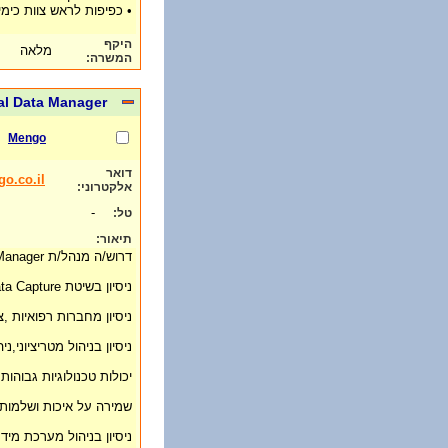
• כפיפות לראש צוות כימי
היקף
מלאה
המשרה:
cal Data Manager
Mengo
דואר
o.co.il
אלקטרוני:
-
טל:
תיאור:
דרוש/ה מנהל/ת Clinical Data Manager לחברה רפואית:
ניסיון בשיטת EDC -Electronic Data Capture
ניסיון מחברות רפואיות ,צ
ניסיון בניהול מטריציוני,נ
יכולות טכנולוגיות גבוהות ( WEB, ברמה גבוהה מאוד Excel
שמירה על איכות ושלמות נת
ניסיון בניהול מערכת מיד