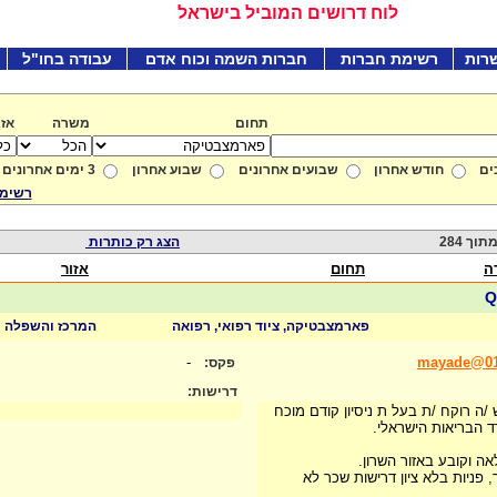
לוח דרושים המוביל בישראל
רות
רשימת חברות
חברות השמה וכוח אדם
עבודה בחו"ל
תחום
משרה
אזו
ים
חודש אחרון
שבועים אחרונים
שבוע אחרון
3 ימים אחרונים
רשימת
הצג רק כותרות
ה
תחום
אזור
פארמצבטיקה, ציוד רפואי, רפואה
המרכז והשפלה
-
mayade@017
פקס:
דרישות:
ה רוקח /ת בעל ת ניסיון קודם מוכח
 הבריאות הישראלי.
 וקובע באזור השרון.
, פניות בלא ציון דרישות שכר לא