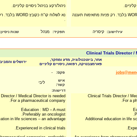
קליניים.
ניהול/רקע בניהול ניסויים קליניים.
נא לשלוח קו"ח כקובץ WORD בלבד. רק פניות מתאימות תעננה
נא לשלוח קו"ח כק
.
קיסריה
מנהל
עיר/ישוב:
תפקיד:
שנות ניסיון
:
Clinical Trials Director /
אחר, ביוטכנולוגיה, מדע ומחקר,
ירושלים והסביב
פארמצבטיקה, רפואה, ניסויים קליניים
-
jobs@meng
פקס:
איש
ליבי
קשר:
דרישות:
s Director / Medical Director is needed
Clinical Trials Director / Me
For a pharmaceutical company.
For a p
Education : MD – A must
Ed
Preferably an oncologist.
P
ation in life sciences – an advantage
Additional education in life 
Experienced in clinical trials.
Exper