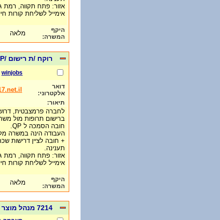
אזור: פתח תקווה, רמת גן
אימייל לשליחת קורות חיים: e@017.net.il
היקף
מלאה
המשרה:
רוקח /ת רישום /QP
winjobs
דואר
.net.il
אלקטרוני:
תיאור:
לחברה פרמצבטית, דרוש /
ברישום תרופות מול משרד
חובה הסמכה ל QP.
העבודה הינה במשרה מלאה
+ חובה לציין דרישות שכר
תענינה.
אזור: פתח תקווה, רמת גן
אימייל לשליחת קורות חיים: e@017.net.il
היקף
מלאה
המשרה:
7214 מנהל מוצר OTC