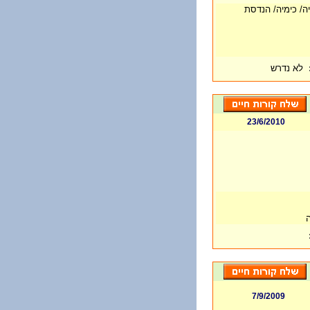
יה/ כימיה/ הנדסת
לא נדרש
23/6/2010
בה
7/9/2009