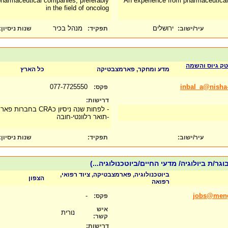
harmaceutical companies, preferably
An experience from pharmaceutical
in the field of oncolog
ירושלים
מנהל בכיר
עיר/ישוב:
תפקיד:
שנות ניסיון
:
טק גיוס והשמה
מדע ומחקר, פארמצבטיקה
כל הארץ
077-7725550
inbal_a@nisha-
פקס:
דרישות:
- לפחות שנה ניסיון כCRA בחברות פארמה/CRO
-תואר רלוונטי-חובה
עיר/ישוב:
תפקיד:
שנות ניסיון
:
ביוטכנולוגיה, פארמצבטיקה, ציוד רפואי,
הצפון
רפואה
-
jobs@meng
פקס:
איש
נורית
קשר:
דרישות: