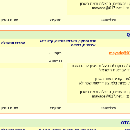
 וגבעתיים, הרצליה ורמת השרון
mayad
עיר/ישוב:
תפקיד:
שנות ניסיון
:
מדע ומחקר, פארמצבטיקה, קייטרינג
המרכז והשפלה
ואירועים, רפואה
-
mayade@017
פקס:
דרישות:
ה רוקח /ת בעל ת ניסיון קודם מוכח
 הבריאות הישראלי.
 וקובע באזור השרון.
, פניות בלא ציון דרישות שכר לא
 וגבעתיים, הרצליה ורמת השרון
mayad
עיר/ישוב:
תפקיד:
שנות ניסיון
: