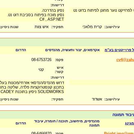
דרישות:
 לפרוייקט נוער מחונן לפיתוח בדוט נט
נסיון בהדרכה.
נסיון מוכח בפיתוח בסביבת דוט נט.
C# , ASP.NET
קרית מלאכי
איש צוות
עיר/ישוב:
תפקיד:
שנות ניסיון
:
ול פרוייקטים בע"מ
אקדמאים, יצור ותעשיה, מהנדסים
הדרום
08-6753726
cv4@zahav
פקס:
איש
קטי
קשר:
דרישות:
דרוש מהנדס/הנדסאי אזרחי/מכונות בעל נ
SOLIDWORKS ניסיון בתוכנת OUTOCAD, CADEY-יתרון.
אשדוד
עיר/ישוב:
תפקיד:
שנות ניסיון
:
יבוד תמונה
מהנדסים, מיחשוב, תוכנה / חומרה, עיבוד
מגינג
הדרום
תמונה
08-6466870
Bright.img@gm
פקס: