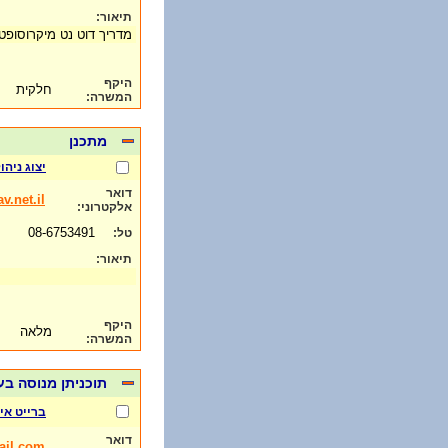
תיאור:
מדריך דוט נט מיקרוסופט
היקף
חלקית
המשרה:
מתכנן
יצוג ניה
דואר
.net.il
אלקטרוני:
08-6753491
טל:
תיאור:
היקף
מלאה
המשרה:
תוכניתן מנוסה בע
ברייט אי
דואר
ail.com