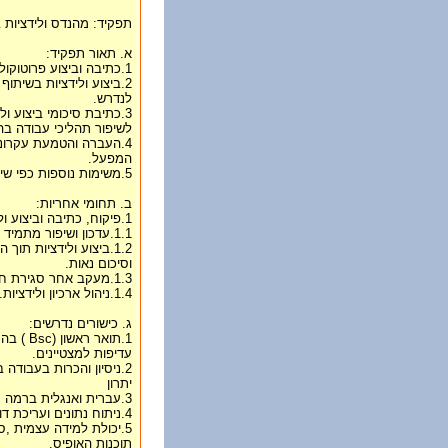
תפקיד: מהנדס ולידציות ב 
א. תאור תפקיד:
1.כתיבה וביצוע פרוטוקולי ולידציות (בעיקר PQ) למע' וציוד.
2.ביצוע ולידציות בשית
לנדרש.
3.כתיבת סיכומי ביצוע ו
לשיפור תהליכי עבודה ב
4.העברה והטמעת עקרונ
המפעל.
5.משימות נוספות כפי שיקבע על ידי המנהל הישיר.
ב. תחומי אחריות:
1.פיקוח, כתיבה וביצוע ולידציות:
1.1.עדכון ושיפור מתמיד של נהלים לביצוע ופרוטוקולי ולידציה.
1.2.ביצוע ולידציות תו
וסיכום נאות.
1.3.מעקב אחר סגירת חריגות ולידציה ויישום המלצות .
1.4.ניהול ארכיון ולידציות.
ג. כישורים נדרשים:
1.תואר ר
עדיפות למצטיינים.
יתרון
3.עברית ואנגלית ברמה גבוהה.
4.ניתוח נתונים ועריכת דוחות.
5.יכולת למידה עצמית ,ס
תוכנות האופיס.