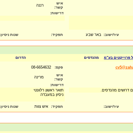
איש
רננה
קשר:
דרישות:
באר שבע
עיר/ישוב:
תפקיד:
שנות ניסיון
:
ול פרוייקטים בע"מ
מהנדסים
הדרום
08-6654632
cv5@zahav
פקס:
איש
מרינה
קשר:
דרישות:
ום דרושים מהנדסים.
תואר ראשון רלוונטי
ניסיון במעבדה
איש צוות
עיר/ישוב:
תפקיד:
שנות ניסיון
: