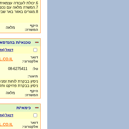
6.יכולת לעבודה עצמאית ויחסי אנוש טובים.
7.המשרה מלאה עם נכונות לשעות עבודה גמישות ומרובות.
8.מגורים באזור באר שבע והסביבה.
היקף
מלאה
המשרה:
טכנאי/ת בהנדסאי
דנאל (אד
דואר
.CO.IL
אלקטרוני:
08-6275411
טל:
תיאור:
ניסיון בבקרת לוחות זמני
ניסיון בבקרת פרויקט ות
היקף
מלאה
המשרה:
כימאי/ת
דנאל (אד
דואר
.CO.IL
אלקטרוני: