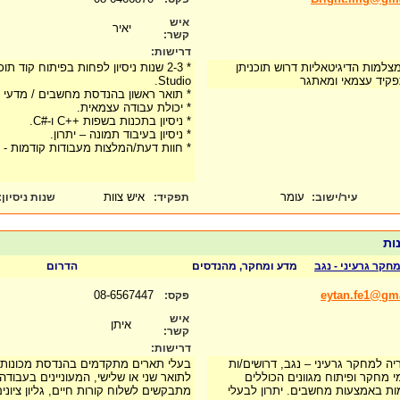
איש
יאיר
קשר:
דרישות:
למות הדיגיטאליות דרוש תוכניתן
תפקיד עצמאי ומאתגר
Studio.
* תואר ראשון בהנדסת מחשבים / מדעי 
* יכולת עבודה עצמאית.
* ניסיון בתכנות בשפות ++C ו-#C.
* ניסיון בעיבוד תמונה – יתרון.
* חוות דעת/המלצות מעבודות קודמות - ית
עומר
איש צוות
עיר/ישוב:
תפקיד:
שנות ניסיון
:
נות
חקר גרעיני - נגב
מדע ומחקר, מהנדסים
הדרום
08-6567447
eytan.fe1@gm
פקס:
איש
איתן
קשר:
דרישות:
יה למחקר גרעיני – נגב, דרושים/ות
בעלי תארים מתקדמים בהנדסת מכונות ו
מחקר ופיתוח מגוונים הכוללים
לתואר שני או שלישי, המעוניינים בעבודה
ות באמצעות מחשבים. יתרון לבעלי
מתבקשים לשלוח קורות חיים, גליון ציונ