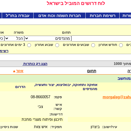
לוח דרושים המוביל בישראל
רות
רשימת חברות
חברות השמה וכוח אדם
עבודה בחו"ל
תחום
משרה
אזו
ים
חודש אחרון
שבועים אחרונים
שבוע אחרון
3 ימים אחרונים
רשימת
הצג רק כותרות
ה
תחום
אזור
ממוחשב
אחזקה ותחזוקה, יבוא/יצוא, יצור ותעשיה,
הדרום
מהנדסים
08-8660057
morgaleg@zahav
פקס:
איש
צבי
קשר:
דרישות:
תיכנון ופיתוח מוצרי מתכת
ביצרון
איש צוות
עיר/ישוב:
תפקיד:
שנות ניסיון
: