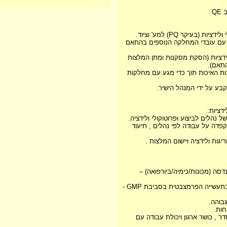
QE
וף עם עובדי המחלקה הנוספים בהתאם
לידציות (הסקת מסקנות ומתן המלצות
התאם).
ות האיכות תוך כדי מגע עם מחלקות
ך הקפדה על עבודה לפי נהלים , תיעוד
אשון (Bsc ) בהנדסה (מכונות/כימיה/ביורפואה) –
2.ניסיון והכרות בעבודה בתעשייה הפרמצבטית בסביבת GMP -
דר , כושר ארגון ויכולת עבודה עם