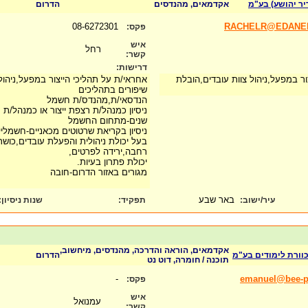
יר יהושע) בע"מ
אקדמאים, מהנדסים
הדרום
08-6272301
RACHELR@EDANEL
פקס:
איש
רחל
קשר:
דרישות:
ור במפעל,ניהול צוות עובדים,הובלת
אחראי/ת על תהליכי הייצור במפעל,ניהול
שיפורים בתהליכים
הנדסאי/ת,מהנדס/ת חשמל
שנים-מתחום החשמל
ניסיון בקריאת שרטוטים מכאניים-חשמליי
בעל יכולת ניהולית והפעלת עובדים,כושר 
רחבה,ירידה לפרטים,
יכולת פתרון בעיות.
מגורים באזור הדרום-חובה
באר שבע
עיר/ישוב:
תפקיד:
שנות ניסיון
:
אקדמאים, הוראה והדרכה, מהנדסים, מיחשוב,
 כוורת לימודים בע"מ
הדרום
תוכנה / חומרה, דוט נט
-
emanuel@bee-pr
פקס:
איש
עמנואל
קשר: