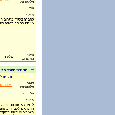
אלקטרוני:
-
טל:
תיאור:
לחברה צעירה בתחום המצ
מנוסה בעיבוד תמונה ל
היקף
מלאה
המשרה:
מהנדסים/ות* מכו
הקריה למ
דואר
ail.com
אלקטרוני:
-
טל:
תיאור:
ליחידת פיתוח הנדסי בקר
מהנדסים לעבודה בתחומי 
חישובים ואנליזות מתקדמ