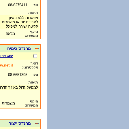
08-6275411
טל:
תיאור:
אפשרות ללא ניסיון
לעבודת יום או משמרות
קליטה ישירה למפעל
היקף
מלאה
המשרה:
מהנדס כימיה
יצוג ניה
דואר
.net.il
אלקטרוני:
08-6651395
טל:
תיאור:
למפעל גדול באיזור הדר
היקף
משמרות
המשרה:
מהנדס ייצור