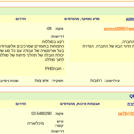
azim
מדע ומחקר, מהנדסים
הדרום
08-
azimut2000@wa
פקס:
דרישות:
החברה,
רקע בסוללות.
ת הדור הבא של החברה. הגדרת
התמחות בחומרים שמרכיבים אלקטרודות
בעל אורינטציה של עבודה עם כל סוג של
יכולת הובלה של תהליך פיתוח של סולל
לתוך סוללה.
- חובהPHD
רחובות
איש צוות
עיר/ישוב:
תפקיד:
שנות ניסיון
:
רת
אבטחת איכות, מהנדסים
הדרום
03-5480290
tal76@01
פקס:
איש
מיכל/אריה
קשר:
דרישות: