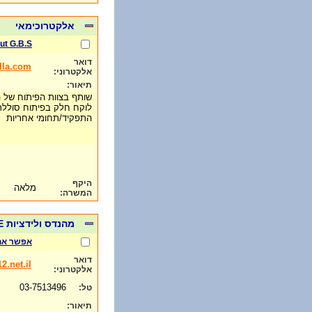
אלקטרוכימאי
ut G.B.S
דואר
lla.com
אלקטרוני:
תיאור:
שותף בצוות הפיתוח של 
לוקח חלק בפיתוח סולל
התפקיד/תחומי אחריות
היקף
מלאה
המשרה:
מהנדס ולידציות QE
אפשר אח
דואר
2.net.il
אלקטרוני:
03-7513496
טל:
תיאור: