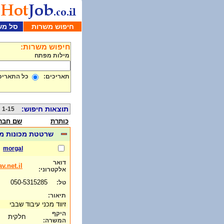
חיפוש משרות
סל מש
חיפוש משרות:
מילות מפתח
תאריכים:
כל התאריכ
תוצאות חיפוש:
1-15 מתוך 1000
כותרת
שם חבר
שרטטת מכונות 
morgal
דואר
.net.il
אלקטרוני:
050-5315285
טל:
תיאור:
זיווד מכני עיבוד שבבי
היקף
חלקית
המשרה: