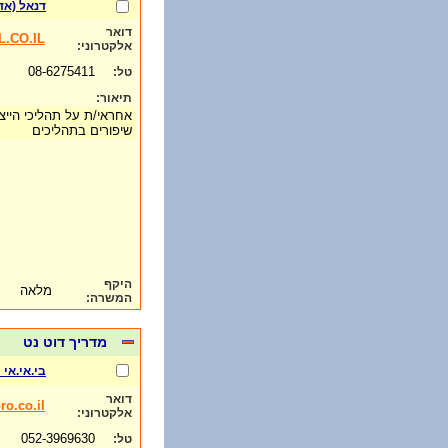
דנאל (אד
דואר
.CO.IL
אלקטרוני:
08-6275411
טל:
תיאור:
אחראי/ת על תהליכי הייצ
שיפורים בתהליכים
היקף
מלאה
המשרה:
מדריך דוט נט
בי.אי.אי
דואר
o.co.il
אלקטרוני:
052-3969630
טל: