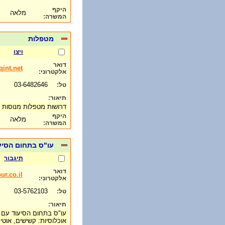
היקף
מלאה
המשרה:
מטפלות
ויצו
דואר
int.net
אלקטרוני:
03-6482646
טל:
תיאור:
דרושות מטפלות מנוסות ל
היקף
מלאה
המשרה:
עו"ס בתחום הסיע
תיגבור
דואר
ur.co.il
אלקטרוני:
03-5762103
טל:
תיאור:
עו"ס בתחום הסיעוד עם או
אוכלוסיות: קשישים, אוט