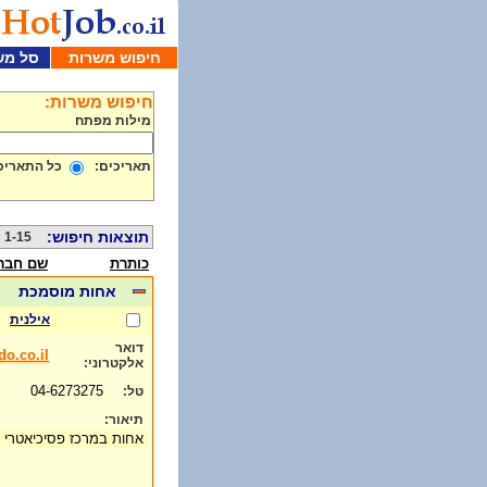
חיפוש משרות
סל מש
חיפוש משרות:
מילות מפתח
תאריכים:
כל התאריכ
תוצאות חיפוש:
1-15 מתוך 355
כותרת
שם חבר
אחות מוסמכת
אילנית
דואר
do.co.il
אלקטרוני:
04-6273275
טל:
תיאור:
אחות במרכז פסיכיאטרי