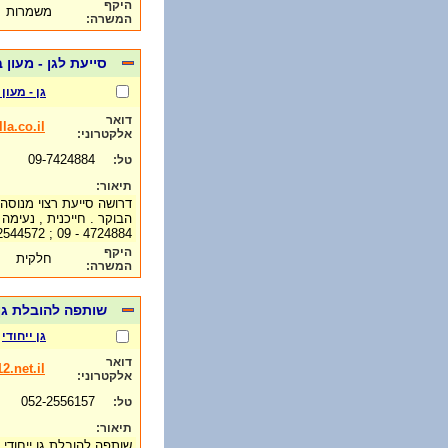
היקף
משמרות
המשרה:
סייעת לגן - מעון
גן - מעון
דואר
a.co.il
אלקטרוני:
09-7424884
טל:
תיאור:
דרושה סייעת רצוי מנוסה 
הבוקר . חייכנית , נעימה
4724884 - 09 ; 2544572 - 052
היקף
חלקית
המשרה:
שותפה להובלת גן 
גן ייחודי
דואר
2.net.il
אלקטרוני:
052-2556157
טל:
תיאור:
שותפה להובלת גן ייחודי