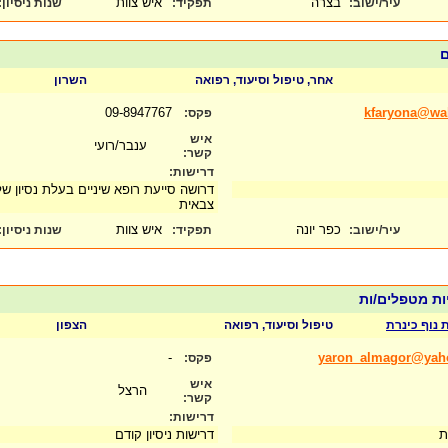
בצרה
איש צוות
עיר/ישוב:
תפקיד:
שנות ניסיון
:
ם
אחר, טיפול וסיעוד, רפואה
השרון
09-8947767
kfaryona@wa
פקס:
איש
ענבר/רועי
קשר:
דרישות:
דרושה סייעת רופא שיניים בעלת נסיון ש
צבאית
כפר יונה
איש צוות
עיר/ישוב:
תפקיד:
שנות ניסיון
:
יות מטפלים/ות
 נוף כינרת
טיפול וסיעוד, רפואה
הצפון
-
yaron_almagor@yah
פקס:
איש
הרצל
קשר:
דרישות:
ית
דרישות ניסיון קודם