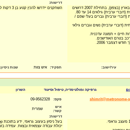
דרישות:
צפון), בתחילת 2007 דרושים
השחקנים יידרשו להכין קטע בן 3 דקות לאודישן.
ברי ערבית) גילאים 14 עד 80.
 (דוברי ערבית) גברים בעלי שפם /
ת (דוברי ערבית) נשים וגברים גילאי
ות חיים + תמונה עדכנית.
רכב בטרם האודישנים.
ודש דצמבר 2006.
איש צוות
עיר/ישוב:
תפקיד:
שנות ניסיון
:
ום
גרפיקה ומולטימדיה, טיפול וסיעוד
השרון
09-9562328
shimrit@metronome-sy
פקס:
איש
שמרית
קשר:
דרישות:
בעל ניסיון בעיצוב גראפי, ידע בתוכנת photoshop ו flash .
יכולת עבודה עצמאית ובצוות. עמידה בזמ