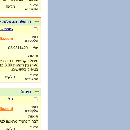
היקף
מלאה
המשרה:
דרוש/ה מטפל/ת 
עטרת שר
דואר
lla.com
אלקטרוני:
03-9311420
טל:
תיאור:
בטיפול בקשישים.
היקף
חלקית
המשרה:
טיפול
גיל
דואר
la.co.il
אלקטרוני:
תיאור:
לבחור נחמד מראשון לציו
היקף
מלאה