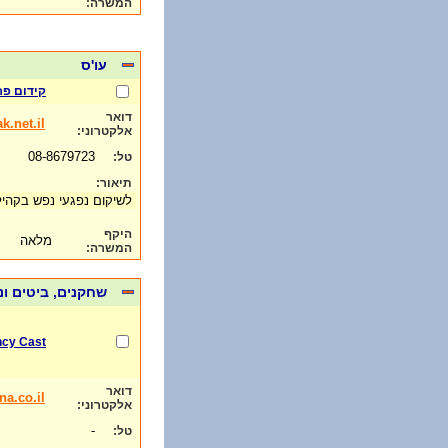
המשרה:
עו'ס
קידום פר
דואר
.net.il
אלקטרוני:
08-8679723
טל:
תיאור:
לשיקום נפגעי נפש בקה
היקף
מלאה
המשרה:
שחקנים, ביטים ונ
ncy Cast
דואר
a.co.il
אלקטרוני:
-
טל: