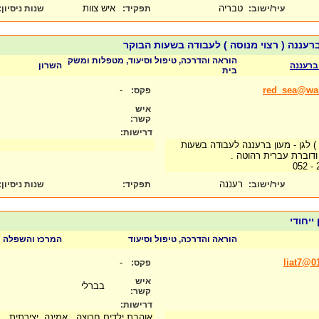
טבריה
איש צוות
עיר/ישוב:
תפקיד:
שנות ניסיון
:
 ברעננה ( רצוי מנוסה ) לעבודה בשעות הבוקר
הוראה והדרכה, טיפול וסיעוד, מטפלות ומשק
 ברעננה
השרון
בית
-
red_sea@wall
פקס:
איש
קשר:
דרישות:
) לגן - מעון ברעננה לעבודה בשעות
 ודוברת עברית רהוטה .
רעננה
עיר/ישוב:
תפקיד:
שנות ניסיון
:
ייחודי
הוראה והדרכה, טיפול וסיעוד
המרכז והשפלה
-
liat7@01
פקס:
איש
בברלי
קשר:
דרישות:
אוהבת ילדים,חרוצה , אמינה ,יצירתית