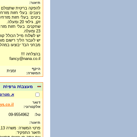
תיאור:
להפקה בריטית שתצולם בארץ (ב
ניצבים: בעלי חזות מזרחית (דו
ביטים: בעלי חזות מזרחית
זקן, גילאי 20 ומעלה.
שחקנים: בעלי חזות מזרחי
23 ומעלה.
יש לשלוח מייל הכולל קור
יש לעבור הליך רישום מו
מבחני הבד יבוצעו במהלך ח
בהצלחה !!!
fancy@nana.co.il
היקף
זמנית
המשרה:
מעצב\ת גרפי\ת
א. מטרונ
דואר
s.co.il
אלקטרוני:
09-9554962
טל:
תיאור:
פרטי המשרה: משרה 113 מעצב גראפי.
תיאור התפקיד: