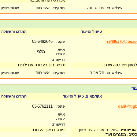
מפרדס חנה והסביבה.
פרדס חנה
איש צוות
עיר/ישוב:
תפקיד:
שנות ניסיון
:
טיפול וסיעוד
המרכז והשפלה
03-6482646
r6486370@bezeq
פקס:
איש
מלכי
קשר:
דרישות:
מעון ויצו בנוה שרת.
נדרש נסיון בעבודה עם ילדים.
תל אביב
איש צוות
עיר/ישוב:
תפקיד:
שנות ניסיון
:
וד
אקדמאים, טיפול וסיעוד
המרכז והשפלה
03-5762111
dalit@tigb
פקס:
איש
קשר:
דרישות:
ריינטציה שיווקית, עבודה עם מגוון
יפורט בראיון העבודה.
יסטים, מפגרים ועוד.