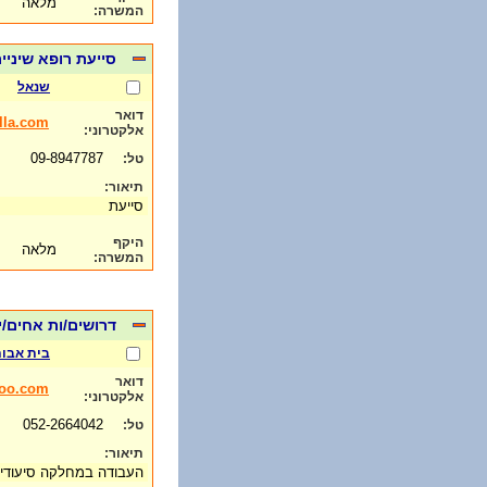
מלאה
המשרה:
סייעת רופא שיניי
שנאל
דואר
lla.com
אלקטרוני:
09-8947787
טל:
תיאור:
סייעת
היקף
מלאה
המשרה:
דרושים/ות אחים/
בית אבות
דואר
oo.com
אלקטרוני:
052-2664042
טל:
תיאור:
העבודה במחלקה סיעוד