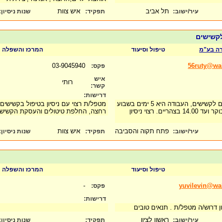
תל אביב
איש צוות
עיר/ישוב:
תפקיד:
שנות ניסיון
:
לקשישים
ה בע"מ
טיפול וסיעוד
המרכז והשפלה
03-9045940
56ruty@wa
פקס:
איש
רותי
קשר:
דרישות:
טיפול בקשישים במרכז יום לקשישים, העבודה היא 5 ימים בשבוע
מטפל/ת רצוי עם ניסיון בטיפול בקשישים
(א-ה) בין השעות 8.00 בבוקר ועד 14.00 בצהריים. רצוי ניסיון
רחצה, החלפת טיטולים והעסקת הקשיש
פתח תקוה והסביבה
איש צוות
עיר/ישוב:
תפקיד:
שנות ניסיון
:
טיפול וסיעוד
המרכז והשפלה
-
yuvilevin@wal
פקס:
דרישות:
ן דרוש/ה מטפל/ת . תנאים טובים
ראשון לציון
עיר/ישוב:
תפקיד:
שנות ניסיון
: