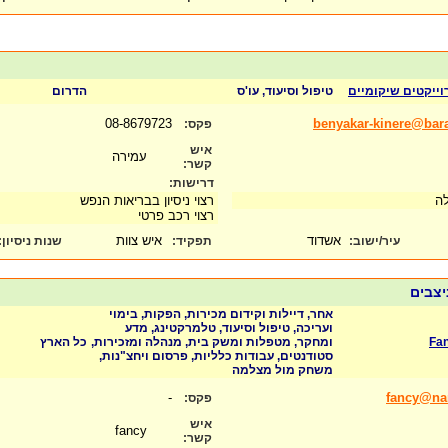
וייקטים שיקומיים
טיפול וסיעוד, עו'ס
הדרום
08-8679723
benyakar-kinere@barak
פקס:
איש
עמירה
קשר:
דרישות:
ילה
רצוי ניסיון בבריאות הנפש
רצוי רכב פרטי
אשדוד
איש צוות
עיר/ישוב:
תפקיד:
שנות ניסיון
:
יצבים
אחר, דיילות וקידום מכירות, הפקות, בימוי
ועריכה, טיפול וסיעוד, טלמרקטינג, מדע
Fa
ומחקר, מטפלות ומשק בית, מנהלה ומזכירות,
כל הארץ
סטודנטים, עבודות כלליות, פרסום ויחצ"נות,
משחק מול מצלמה
-
fancy@nan
פקס:
איש
fancy
קשר: