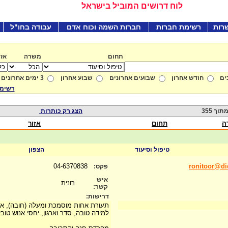
לוח דרושים המוביל בישראל
רות
רשימת חברות
חברות השמה וכוח אדם
עבודה בחו"ל
תחום
משרה
אזו
ים
חודש אחרון
שבועים אחרונים
שבוע אחרון
3 ימים אחרונים
רשימת
הצג רק כותרות
ה
תחום
אזור
טיפול וסיעוד
הצפון
04-6370838
ronitoor@di
פקס:
איש
רונית
קשר:
דרישות:
תעורת אחות מוסמכת ומעלה (חובה), אדי
למידה טובה, סדר וארגון, יחסי אנוש טובי