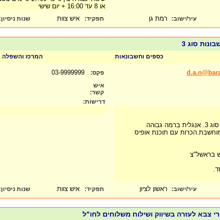
או 8 עד 16:00 + יום שישי
רמת גן
איש צוות
עיר/ישוב:
תפקיד:
שנות ניסיון
:
נות סוג 3
כספים וחשבונאות
המרכז והשפלה
03-9999999
d.a.n@bara
פקס:
איש
קשר:
דרישות:
 גבוהה
וחשבת.הכרות עם תוכנת אופיס
ש בראשל"צ
ד.
ראשון לציון
איש צוות
עיר/ישוב:
תפקיד:
שנות ניסיון
:
י צבא לעזרה בשיווק ושילוח משלוחים לחו"ל