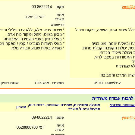
09-8622214
yosi@o
פקס:
איש
יוסי בן יעקב
קשר:
דרישות:
לל איתור וגיוס, השמה, פיקוח וניהול
* שירות צבאי מלא, ללא עבר פלילי ובריא
* ניסיון בגיוס, ניהול ופיקוד כוח אדם.
* בעלי ניסיון בענף השמירה והאבטחה
י/ת ובעל/ת יוזמה ומוטיבציה.
* בעלי תעודות מנב"ט / קצין / מפקח מט
יטוי, יכולת הקשבה וקבלת מרות.
* משרה בעלת שבוע עבודה מלא
ב ויכולת פיקוד- הכרחי.
לת התמודדות במצבי לחץ.
ב.
לא שגרתיות
השרון המרכז והסביבה.
נתניה
איש צוות
עיר/ישוב:
תפקיד:
שנות ניסיון
:
ל לרבות עבודה משרדית
ב אבטחה ושרותי
מנהלה ומזכירות, שמירה ואבטחה, רכזת גיוס,
השרון
תפעול וניהול משרד
09-8622214
yosi@o
פקס:
איש
יוסי 0528888788
קשר: