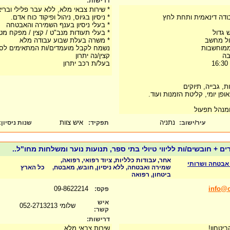
דרישות:
* שירות צבאי מלא, ללא עבר פלילי ובריא
ודה דינאמית ותחת לחץ
* ניסיון בגיוס, ניהול ופיקוד כוח אדם.
* בעלי ניסיון בענף השמירה והאבטחה
 גדול
* בעלי תעודות מנב"ט / קצין / מפקח מט
ול מחשב
* משרה בעלת שבוע עבודה מלא
 ממוחשבות
נשמח לקבל מועמדים/ות המתאימים לסב
בה
קצין/נה יתרון
בעל/ת רכב יתרון
, גבייה, תיוקים
פן יומי, קליטת הזמנות ועוד.
ומנהל תפעול
נתניה
איש צוות
עיר/ישוב:
תפקיד:
שנות ניסיון
:
ים + חובשים/ות לליווי טיולי בתי ספר, תנועות נוער ומשלחות מחו"ל..
אחר, עבודות כלליות, ציוד רפואי, רפואה,
ב אבטחה ושרותי
שמירה ואבטחה, ללא ניסיון, חובש, מאבטח,
כל הארץ
ביטחון, רפואה
09-8622214
info@o
פקס:
איש
שלומי 052-2713213
קשר:
דרישות:
ביטחון!
שירות צבאי מלא