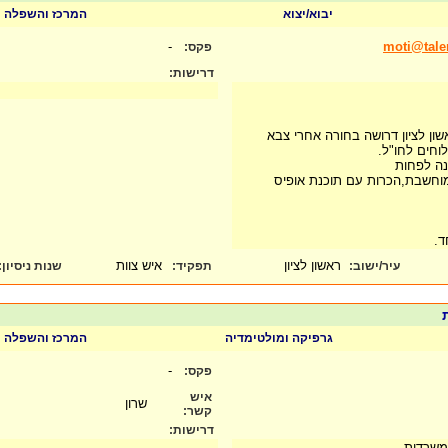
יבוא/יצוא
המרכז והשפלה
-
moti@tal
פקס:
דרישות:
ן לציון דרושה בחורה אחרי צבא
וחים לחו"ל.
נה לפחות
וחשבת,הכרות עם תוכנת אופיס
חד.
ראשון לציון
איש צוות
עיר/ישוב:
תפקיד:
שנות ניסיון
:
ת
גרפיקה ומולטימדיה
המרכז והשפלה
-
פקס:
איש
שרון
קשר:
דרישות:
משרדית