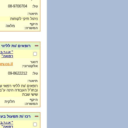
08-9700704
טל:
תיאור:
ניהול תיקי לקוחות
היקף
מלאה
המשרה:
רופאים /ות לליווי
" א.ו.ר.
רפואה"
דואר
v.co.il
אלקטרוני:
09-8622212
טל:
תיאור:
רופאים /ות לליווי רפואי 
ובחו"ל העבודה הינה ע"ב
שישי שבת
היקף
חלקית
המשרה:
רכז /ת תפעול בעל
" א.ו.ר.
רפואה"