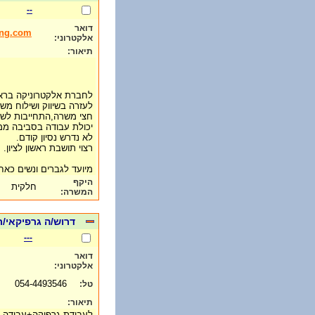
--
דואר
eng.com
אלקטרוני:
תיאור:
לחברת אלקטרוניקה בראשו
לעזרה בשיווק ושילוח משל
חצי משרה,התחייבות לש
יכולת עבודה בסביבה ממ
לא נדרש נסיון קודם.
רצוי תושבת ראשון לציון.
מיועד לגברים ונשים כא
היקף
חלקית
המשרה:
דרוש/ה גרפיקאי/
---
דואר
אלקטרוני:
054-4493546
טל:
תיאור:
לעבודת גרפיקה+עבודה 