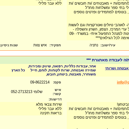
לוחמים/ות + מאבטחים /ות חובשים /ות
ללא עבר פלילי
ולי בתי ספר ומשלחות מחו''ל
בונוסים למתמידים ופרטים נוספים
 לאוהבי טיולים ואטרקציות וגם לעשות
ערי המרכז, הצפון, השרון והשפלה -
להגשת מועמדות ניתן לפנות למנהל התפעול איתי- במשרד- 09-
נתניה
איש צוות
עיר/ישוב:
תפקיד:
שנות ניסיון
:
ת/ה לעבודה מאתגרת ***
אחר, עבודות כלליות, רפואה, שיווק ומכירות,
ב אבטחה ושרותי
שמירה ואבטחה, שרות לקוחות, לוחם, חייל
כל הארץ
משוחרר, מאבטח, ביטחון, חובש,
09-8622214
info@o
פקס:
איש
שלומי 052-2713213
קשר:
דרישות:
ביטחון!
שירות צבאי מלא
לוחמים/ות + מאבטחים /ות חובשים /ות
ללא עבר פלילי
ולי בתי ספר ומשלחות מחו''ל
בריאות תקינה
בונוסים למתמידים ופרטים נוספים