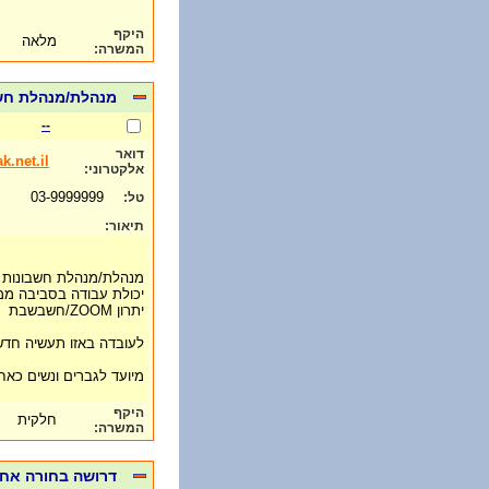
היקף
מלאה
המשרה:
מנהלת/מנהלת חשבו
--
דואר
k.net.il
אלקטרוני:
03-9999999
טל:
תיאור:
מנהלת/מנהלת חשבונות סוג 3. אנגלית ברמה
יכולת עבודה בסביבה ממ
יתרון ZOOM/חשבשבת
לעובדה באזו תעשיה חד
מיועד לגברים ונשים כאח
היקף
חלקית
המשרה:
דרושה בחורה אחר