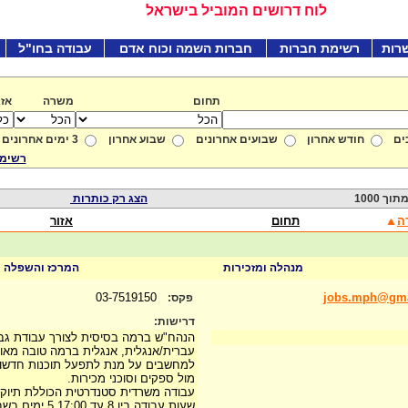
לוח דרושים המוביל בישראל
רות
רשימת חברות
חברות השמה וכוח אדם
עבודה בחו"ל
תחום
משרה
אזו
ים
חודש אחרון
שבועים אחרונים
שבוע אחרון
3 ימים אחרונים
רשימת
הצג רק כותרות
ה
תחום
אזור
מנהלה ומזכירות
המרכז והשפלה
03-7519150
jobs.mph@gma
פקס:
דרישות:
הנהח"ש ברמה בסיסית לצורך עבודת גב
עברית/אנגלית, אנגלית ברמה טובה מאוד
למחשבים על מנת לתפעל תוכנות חדשו
מול ספקים וסוכני מכירות.
עבודה משרדית סטנדרטית הכוללת תיוקים
שעות עבודה בין 8 עד 17:00 5 ימים בשבוע