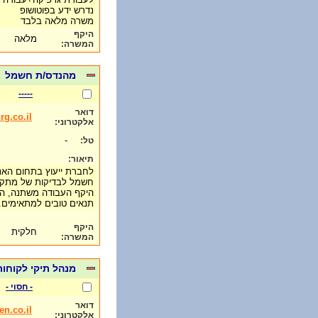
נדרש ידע בפוטושופ
משרה מלאה בלבד
היקף
מלאה
המשרה:
מהנדס/ת חשמל
-----
דואר
g.co.il
אלקטרוני:
-
טל:
תיאור:
לחברת ייעוץ בתחום האנ
חשמל לבדיקות של מתקנים
היקף העבודה משתנה, הע
תנאים טובים למתאימים
היקף
חלקית
המשרה:
מנהל תיקי לקוחו
- חסוי -
דואר
n.co.il
אלקטרוני: