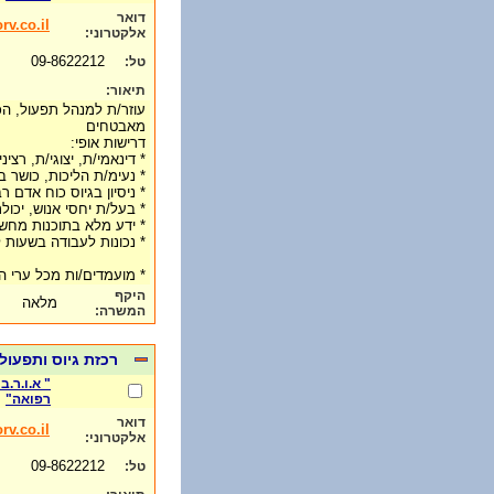
דואר
rv.co.il
אלקטרוני:
09-8622212
טל:
תיאור:
עוזר/ת למנהל תפעול, הכו
מאבטחים
דרישות אופי:
* דינאמי/ת, יצוגי/ת, רצינ
* נעימ/ת הליכות, כושר ב
* ניסיון בגיוס כוח אדם ר
* בעל/ת יחסי אנוש, יכו
* ידע מלא בתוכנות מחש
* נכונות לעבודה בשעות 
* מועמדים/ות מכל ערי 
היקף
מלאה
המשרה:
רכזת גיוס ותפעו
" א.ו.ר.
רפואה"
דואר
rv.co.il
אלקטרוני:
09-8622212
טל: