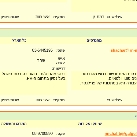
רמת גן
איש צוות
עיר/ישוב:
תפקיד:
שנות ניסיון
:
מהנדסים
כל הארץ
03-6445195
shachar@rn-nr
פקס:
איש
שחר
קשר:
דרישות:
רגיות המתחדשות דרוש מהנדס/ת
דרוש מהנדס/ת - תואר בהנדסת חשמל.
 פוטו וולטאיים.
בעל נסיון בתחום ה-PV.
בודה היא במתכונת של פרילנסר.
.
איש צוות
עיר/ישוב:
תפקיד:
שנות ניסיון
:
ת
שיווק ומכירות
המרכז והשפלה
08-9700590
michal.b@galgefe
פקס: