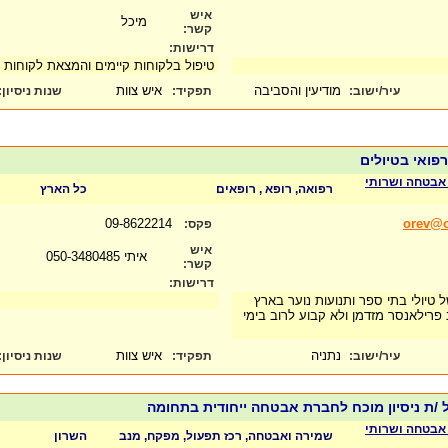
איש
מיכל
קשר:
דרישות:
טיפול בלקוחות קיימים והמצאת לקוחות
מודיעין והסביבה
איש צוות
עיר/ישוב:
תפקיד:
שנות ניסיון
:
 רפואי בטיולים
ב אבטחה ושרותי
רפואה, רופא , רופאים
כל הארץ
09-8622214
orev@or
פקס:
איש
איתי 050-3480485
קשר:
דרישות:
של טיולי בתי ספר ותנועות נוער בארץ
 פרילאנסר מזדמן ולא קבוע לרוב בימי
נתניה
איש צוות
עיר/ישוב:
תפקיד:
שנות ניסיון
:
 /ת ניסיון מוכח לחברת אבטחה ייחודית בתחומה
ב אבטחה ושרותי
שמירה ואבטחה, רכז תפעול, מפקח, מנב
השרון