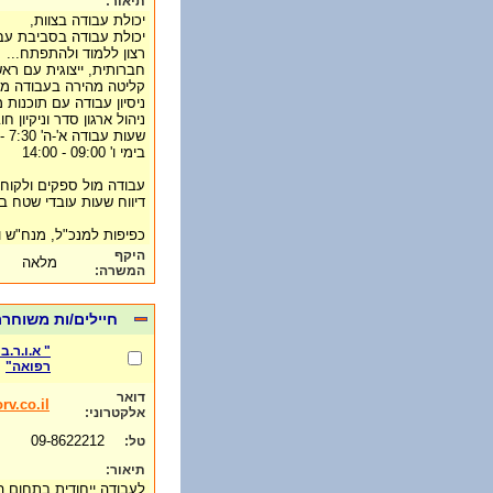
תיאור:
יכולת עבודה בצוות,
יכולת עבודה בסביבת עב
רצון ללמוד ולהתפתח...
חברותית, ייצוגית עם ראש
קליטה מהירה בעבודה מ
ניסיון עבודה עם תוכנות
ניהול ארגון סדר וניקיון חו
שעות עבודה א'-ה' 7:30 - 16:30
בימי ו' 09:00 - 14:00
עבודה מול ספקים ולקוחות
דיווח שעות עובדי שטח באו
כפיפות למנכ"ל, מנח"ש 
היקף
מלאה
המשרה:
חיילים/ות משוחרר
" א.ו.ר.
רפואה"
דואר
rv.co.il
אלקטרוני:
09-8622212
טל:
תיאור:
לעבודה ייחודית בתחום ה