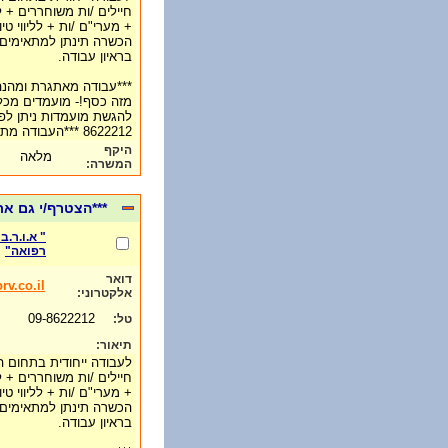
חיילים /ות משוחררים + 
+ מערי"ם /ות + לליווי טי
הכשרה תינתן למתאימים, 
בראיון עבודה.
***עבודה מאתגרת ומהנה-
מזה כסף!- מועמדים מכל 
8622212 ***העבודה מתאימה לכל הגילאים***
היקף
מלאה
המשרה:
***הצטרף/י גם א
" א.ו.ר.
רפואה"
דואר
rv.co.il
אלקטרוני:
09-8622212
טל:
תיאור:
לעבודה ייחודית בתחום ה
חיילים /ות משוחררים + 
+ מערי"ם /ות + לליווי טי
הכשרה תינתן למתאימים, 
בראיון עבודה.