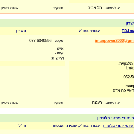
תל אביב
עיר/ישוב:
תפקיד:
שנות ניסיון
:
שרון.
T.D.I 
עבודה בחו"ל
השרון
077-6040596
imanpower2000@gma
פקס:
איש
קשר:
דרישות:
מלגזן/ית.
/ות!
iman
יאיי כח אדם
רעננה
עיר/ישוב:
תפקיד:
שנות ניסיון
:
הודי פרטי בלונדון
רטי יהודי בלונדון
עבודה בחו"ל, שמירה ואבטחה
חו"ל