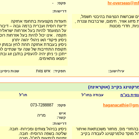
-
hr-overseas@mfa
פקס:
דרישות:
 שברשות הנציגות בהיבטי חשמל,
 מיזוג אוויר, חימום, שרברבות וצנרת ,
תעודות מקצועיות בתחומי אחזקה
ות, חדרי מכונות
ידיעת רוסית ועברית ברמה גבוה – דיבור
על המועמד להיות בעל אזרחות ישראלית
תקפה . אינו יכול להיות בעל אזרחות רוס
ניסיון פיקודי ו/או ניהולי יהווה יתרון
ניסיון בעבודת אחזקה תחת לחץ ובמתן 
תקופת התחייבות של שנה עד שנתיים ל
ייתכן כי ניתן יהיה להעסיק בת/בן זוג וב
יימצאו מתאימים.
איש צוות
עיר/ישוב:
תפקיד:
שנות ניסיון
:
רקטינג בקייב (אוקראינה)
נסית בע"מ
עבודה בחו"ל
חו"ל
073-7288887
haganacathie@gm
פקס:
איש
מריה
קשר:
דרישות:
החזרי מס, מחזור משכנתאות ואיתור
ניסיון בניהול צוותים ומכירות- חובה.
ל מוקד טלמרקטינג לעבודה בקייב
שליטה בשפה הרוסית- חובה.
זמינות לנסיעות לחו"ל- חובה.