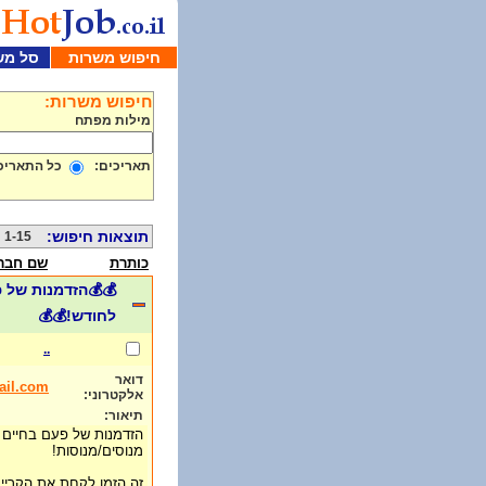
חיפוש משרות
סל מש
חיפוש משרות:
מילות מפתח
תאריכים:
כל התאריכ
תוצאות חיפוש:
1-15 מתוך 497
כותרת
שם חבר
לחודש!💰💰
..
דואר
ail.com
אלקטרוני:
תיאור:
הזדמנות של פעם בחיים - 
מנוסים/מנוסות!
זה הזמן לקחת את הקריי