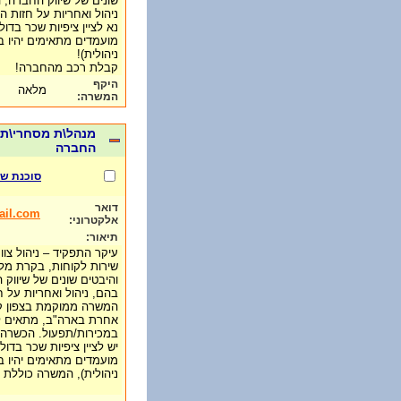
שונים של שיווק החברה, 
ניהול ואחריות על חזות החנ
נא לציין ציפיות שכר בדול
מועמדים מתאימים יהיו ב
ניהולית)!
קבלת רכב מהחברה!
היקף
מלאה
המשרה:
מנהל\ת מסחרי\ת 
החברה
סוכנת של eveet
דואר
ail.com
אלקטרוני:
תיאור:
עיקר התפקיד – ניהול צו
שירות לקוחות, בקרת מלא
והיבטים שונים של שיווק
בהם, ניהול ואחריות על חז
המשרה ממוקמת בצפון קר
אחרת בארה"ב, מתאים לא
במכירות/תפעול. הכשרה
יש לציין ציפיות שכר בדול
מועמדים מתאימים יהיו ב
ניהולית), המשרה כוללת 