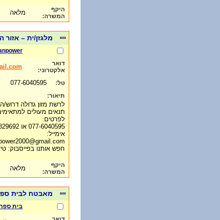
היקף
מלאה
המשרה:
מלגזן/ית – אזור ה
manpower
דואר
il.com
אלקטרוני:
077-6040595
טל:
תיאור:
לרשת מזון גדולה דרוש/ה 
תנאים מעולים למתאימים
לפרטים:
077-6040595 או 052-5829692
אימייל:
power2000@gmail.com
חפש אותנו בפייסבוק: טיד
היקף
מלאה
המשרה:
מאבטח לבית ספר י
בית ספר פ
דואר