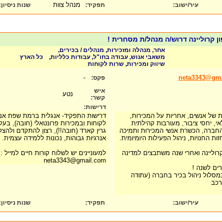
מנהל צוות
עיר/ישוב:
תפקיד:
שנות ניסיון
:
ן קרוליינה דרוש/ה מנהל/ת מסחרית !
אחר, מנהלה ומזכירות, מנהלים / בכירים,
משאבי אנוש, עבודה בחו"ל, עבודות כלליות,
כל הארץ
שיווק ומכירות, שרות לקוחות
-
neta3343@gm
פקס:
איש
נטע
קשר:
דרישות:
ות של אנשים, אחריות על המכירות,
דרישות התפקיד- אנגלית ברמת שפת אם (ח
י, יחסי ציבור, מעורבות קהילתית
לקוחות ובמכירות פרונטאלי (חובה), בעל
 החברה, הכשרת אנשי המכירות ותמיכה
גרין קארד (חובה!!), רצון להתקדם ולהצלי
ות החנויות, ניהול הפעילות היומיומית.
אנרגיות גבוהות, נכונות ללמידה עצמית.
וליינה ואחרי שנה משתבצים למדינה
למעוניינים יש לשלוח קורות חיים למייל :
neta3343@gmail.com
רים לשנה !
מסלול ניהול בכיר בחברה (עתודה
רכב
עיר/ישוב:
תפקיד:
שנות ניסיון
: