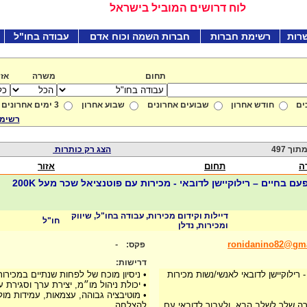
לוח דרושים המוביל בישראל
רות
רשימת חברות
חברות השמה וכוח אדם
עבודה בחו"ל
תחום
משרה
אזו
ים
חודש אחרון
שבועים אחרונים
שבוע אחרון
3 ימים אחרונים
רשימת
הצג רק כותרות
ה
תחום
אזור
💰💰הזדמנות של פעם בחיים – רילוקיישן לדובאי - מכירות עם פוטנציאל שכר מעל 200K
דיילות וקידום מכירות, עבודה בחו"ל, שיווק
חו"ל
ומכירות, נדלן
-
ronidanino82@gm
פקס:
דרישות:
רילוקיישן לדובאי לאנשי/נשות מכירות
• ניסיון מוכח של לפחות שנתיים במכירות
• יכולת ניהול מו״מ, יצירת ערך וסגירת 
• מוטיבציה גבוהה, עצמאות, עמידות מול
רה שלך לשלב הבא, ולעבור לדובאי עם
להצלחה