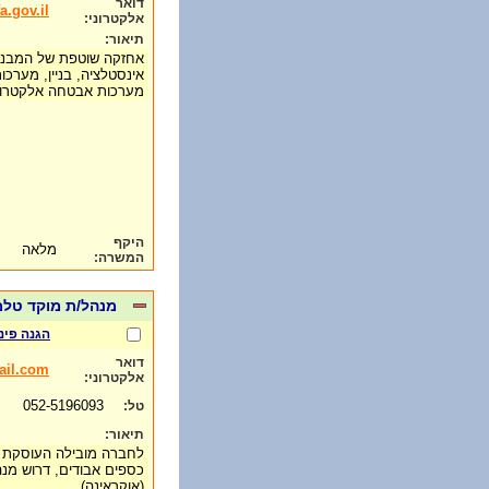
דואר
.gov.il
אלקטרוני:
תיאור:
אחזקה שוטפת של המבנים
אינסטלציה, בניין, מערכות
מערכות אבטחה אלקטרוני
היקף
מלאה
המשרה:
מנהל/ת מוקד טלמ
הגנה פינ
דואר
ail.com
אלקטרוני:
052-5196093
טל:
תיאור:
לחברה מובילה העוסקת ב
כספים אבודים, דרוש מנה
(אוקראינה).