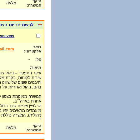
היקף
מלאה
המשרה:
לרשת חנויות בצפו
seeveet
דואר
ail.com
אלקטרוני:
-
טל:
תיאור:
עיקר התפקיד – ניהול צו
שירות לקוחות, בקרת מלא
והיבטים שונים של שיווק
בהם, ניהול ואחריות על חז
המשרה ממוקמת בצפון קר
אחרת בארה""ב,
יש לציין ציפיות שכר בדול
מועמדים מתאימים יהיו ב
ניהולית), המשרה כוללת 
"
היקף
מלאה
המשרה: