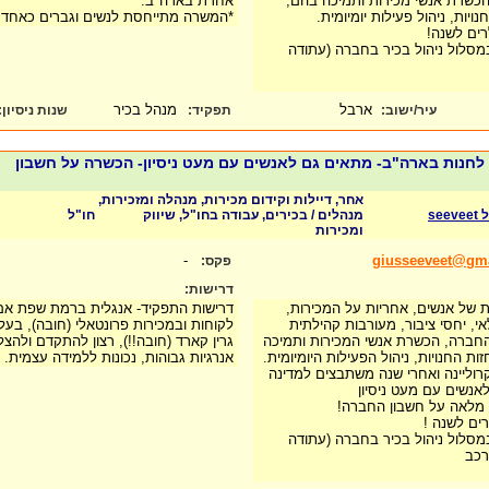
הכשרת אנשי מכירות ותמיכה בהם,
אחרת בארה"ב.
ויות, ניהול פעילות יומיומית.
*המשרה מתייחסת לנשים וגברים כאח
רים לשנה!
מסלול ניהול בכיר בחברה (עתודה
ארבל
מנהל בכיר
עיר/ישוב:
תפקיד:
שנות ניסיון
:
לחנות בארה"ב- מתאים גם לאנשים עם מעט ניסיון- הכשרה על חשבון
אחר, דיילות וקידום מכירות, מנהלה ומזכירות,
se
מנהלים / בכירים, עבודה בחו"ל, שיווק
חו"ל
ומכירות
-
giusseeveet@gm
פקס:
דרישות:
ות של אנשים, אחריות על המכירות,
דרישות התפקיד- אנגלית ברמת שפת אם (ח
י, יחסי ציבור, מעורבות קהילתית
לקוחות ובמכירות פרונטאלי (חובה), בעל
 החברה, הכשרת אנשי המכירות ותמיכה
גרין קארד (חובה!!), רצון להתקדם ולהצלי
ות החנויות, ניהול הפעילות היומיומית.
אנרגיות גבוהות, נכונות ללמידה עצמית.
וליינה ואחרי שנה משתבצים למדינה
נשים עם מעט ניסיון
 מלאה על חשבון החברה!
רים לשנה !
מסלול ניהול בכיר בחברה (עתודה
רכב