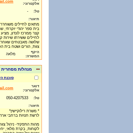
ail.com
אלקטרוני:
-
טל:
תיאור:
מתאים לחיילים משוחררי
בית ספר יהודי יוקרתי, 
קצר ממרכז לונדון, מצי
לחיילים ששירתו שירות ק
שלושה מאבטחים שאחראי
צוות, הורים ושטח בית 
היקף
מלאה
המשרה:
מנהל/ת מסחרית
סוכנת השמה t
דואר
ail.com
אלקטרוני:
050-4207533
טל:
תיאור:
* משרת רילוקיישין*
לרשת חנויות ברחבי ארה
מהות התפקיד- ניהול צוות
לקוחות, בקרת מלאי, יחס