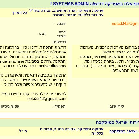
באפריקה דרוש/ה SYSTEMS ADMIN !
אחזקה ותחזוקה, אחר, מיחשוב, עבודה בחו"ל,
כל הארץ
עבודות כלליות, תוכנה / חומרה
-
neta3343@gm
פקס:
איש
נטע
קשר:
דרישות:
בתחום מערכות טלפוניה, מערכות
דרישות התפקיד: ידע וניסיו ן בהתקנה ו
לתמיכה ברשת מחשוב .
אבטחה/חנייה/מצלמות ותקשורת, תעודה
על רשת המחשבים (שרתים, מתגים,
המחשב, ידע וניסיון בתחום הניהול רשתות
 חנייה, וידאו, בקרת כניסה ועוד,
ה (מצלמות, ציוד חנייה וכו'), הגדרות
active directory, רמת אנגלית גבוהה . עד 7 שנות ניסיון בלבד
 רשת המחשבים.
התפקיד בסביבה דינאמית ומאתגרת, כו
ובכפיפות למנהל האופרציה . המשרה הינה
רווק/ה ! יש להעביר ציפיות שכר במייל .
למעוניינים יש להעביר קורות חיים במייל
neta3343@gmail.com
עיר/ישוב:
תפקיד:
שנות ניסיון
:
ירות ישראל במוסקבה
אחזקה ותחזוקה, עבודה בחו"ל, עבודות
 ישראל במוסקבה
חו"ל
כלליות