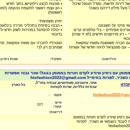
של דירות חדשות, ומודל תגמול שיכול
• מוכנות לבצע רילוקיישן בתוך חודש
מעל מיליון דירהם בשנה!
• הון עצמי ראשוני לתקופת ההקמה (למח
ראשונות)
יתרון משמעותי:
אי פרטי על חשבוננו
• הבנה בסיסית בתהליכי מכירה בינלאומי
יינים אמיתיים – בלי טלפונים קרים
• יכולת להסתגל במהירות לשוק חדש ולל
 – רק פרויקטים חדשים (לא יד שניה)
בדובאי
ובאי
עם חברה משגשגת ומאות עסקאות
הצטרף/י לחברה עם מאות עסקאות, סחו
– עם פוטנציאל לרווח חודשי של עשרות
שמחכים רק לך!
עיר/ישוב:
תפקיד:
שנות ניסיון
:
מומן עם ניסיון שיודע לקדם חנויות בממומן בגוגל! שכר גבוה אפשרות
יות באימייל htofashion2022@gmail.com
אחר, אינטרנט, סטודנטים, עבודה בחו"ל,
HTOF
כל הארץ
עבודות כלליות, שרות לקוחות
-
htofashion2022@gm
פקס:
איש
דנה
קשר:
דרישות:
 ניסיון שיודע לקדם חנויות בממומן
 לעבוד כעצמאי או כשכיר, לפניות