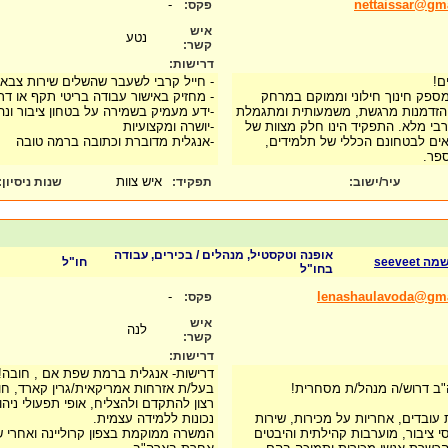
-
nettaissar@gm
פקס:
איש
נטע
קשר:
דרישות:
ם!
- חייל קרבי לשעבר שהשלים שירות צבאי
שמספק חינוך חילוני וממוקם במרחק
- מחזיק באישור עבודה בריטי תקף או דרכ
ע הזדמנות מרגשת, משמעותית ומתגמלת
-ידע מעמיק בשמירה על בטחון ציבור ונ
רבי מלא. התפקיד הינו חלק מצוות של
-יושרה ומקצועיות
ם לבטחונם הכללי של תלמידים,
-אנגלית מדוברת וכתובה ברמה טובה
הספר.
איש צוות
עיר/ישוב:
תפקיד:
שנות ניסיון
:
אופנה וטקסטיל, מנהלים / בכירים, עבודה
seevee
חו"ל
בחו"ל
-
lenashaulavoda@gm
פקס:
איש
לנה
קשר:
דרישות:
דרישות- אנגלית ברמת שפת אם , חובה!
"ב דרוש/ה מנהל/ת מסחרית!
בעל/ת אזרחות אמריקאית/גרין קארד, חו
רצון להתקדם ולהצליח, אופי תפעולי ניהול
 עובדים, אחריות על מכירות, שירות
נכונות ללמידה עצמית.
י ציבור, מוערבות קהילתית והיבטים
המשרה ממוקמת בצפון קרוליינה ואחרי 