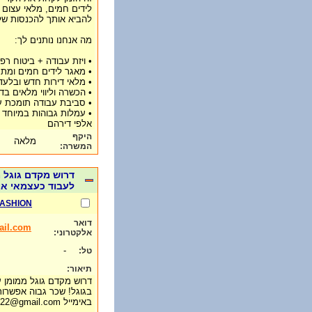
לידים חמים, מלאי עצום 
להביא אותך להכנסות של 
מה אנחנו נותנים לך:
• ויזת עבודה + ביטוח רפו
• מאגר לידים חמים ומתענ
• מלאי דירות חדש ובלעדי
• הכשרה וליווי מלאים בד
• סביבת עבודה תומכת 
• עמלות גבוהות במיוחד 
אלפי דירהם
היקף
מלאה
המשרה:
דרוש מקדם גוגל מ
לעבוד כעצמאי או כשכיר, לפנ
ASHION
דואר
ail.com
אלקטרוני:
-
טל:
תיאור:
דרוש מקדם גוגל ממומן עם
בגוגל! שכר גבוה אפשרות
באימייל htofashion2022@gmail.com