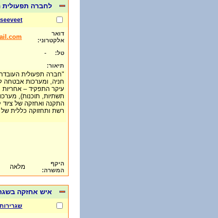
לחברה תפעולית הפועלת 
seeveet
דואר
ail.com
אלקטרוני:
-
טל:
תיאור:
"חברה תפעולית העובדת 
חניה, ומערכות אבטחה 
עיקר התפקיד – אחריות 
תשתיות, תוכנות), מערכות
התקנה ואחזקה של ציוד קצ
רשת ותחזוקה כללית של
היקף
מלאה
המשרה:
איש אחזקה בשגר
שגרירות