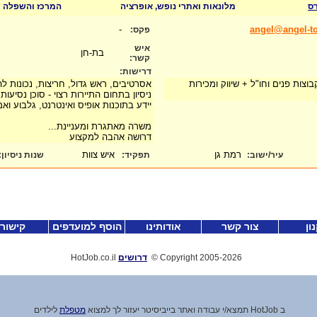
רס
מלונאות ואתרי נופש, אופרציה
המרכז והשפלה
-
angel@angel-to
פקס:
איש
בת-חן
קשר:
דרישות:
וצות פנים וחו"ל + שיווק ומכירות
אסרטיבים, ראש גדול, חריצות, נכונות ל
ניסיון בתחום התיירות רצוי - סוכן נסיעות
יידע בתוכנות אופיס ואינטרנט, גלבוע ואמ
משרה מאתגרת ומעניינת...
דרושה אהבה למקצוע
רמת גן
איש צוות
עיר/ישוב:
תפקיד:
שנות ניסיון
:
ון
צור קשר
אודותינו
הוסף למועדפים
קישור
-2026
Copyright 2005
©
דרושים
HotJob.co.il
ב HotJob תמצא
/
י עבודה ואתר בייביסיטר יעזור לך למצוא
מטפלת
לילדים