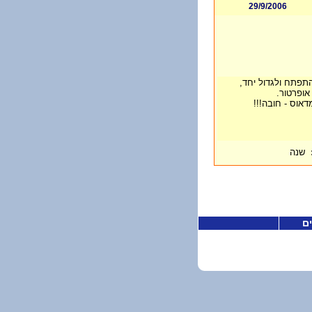
29/9/2006
התפתח ולגדול יחד,
 אופרטור.
דאוס - חובה!!!
שנה
ים