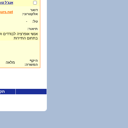
אנג'ל טו
דואר
urs.net
אלקטרוני:
-
טל:
תיאור:
אנשי אופרציה לבודדים וקב
בתחום התיירות
היקף
מלאה
המשרה:
תקנ