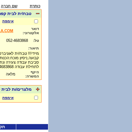
כותרת
שם חברה
טבח/ית לבית קפה
אימפת
דואר
LA.COM
אלקטרוני:
052-4683868
טל:
תיאור:
מיידי!!! טבח/ית לאוניב
קבועה,ניסיון מוכח:הכנות,
סביבת עבודה צעירה ונחמ
לתחילת עבודה 052-4683868 אנה
היקף
מלאה
המשרה:
מלצרים/ות לבית 
אימפת
תקנ