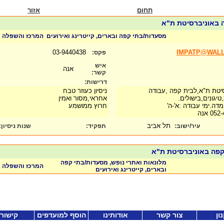
תחום
אזור
 באוניברסיטת ת"א
מסעדות/בתי קפה ובארים, קייטרינג ואירועים
המרכז והשפלה
03-9440438
IMPATP@WAL
פקס:
איש
אנה
קשר:
דרישות:
רסיטת ת"א,לבית קפה ,עבודה
ניסיון כעוזר טבח
טיגונים,בישולים.
אחראי,מסור ואמין
דה.ימי עבודה :א'-ה'
חרוץ ממושמע
תל אביב
עיר/ישוב:
תפקיד:
שנות ניסיון
:
קפה באוניברסיטת ת"א
מלונאות ואתרי נופש, מסעדות/בתי קפה
המרכז והשפלה
ובארים, קייטרינג ואירועים
ון
צור קשר
אודותינו
הוסף למועדפים
קישור