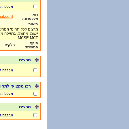
מכללה ל
דואר
l.co.il
אלקטרוני:
תיאור:
מרצים לכל תחומי המחש
יישומי מחשב, גרפיקה מ
MCSE MCT
היקף
חלקית
המשרה:
מרצים
מכללה ל
רכז מקצועי לתח
מכללה ל
מרצים
מכללה ל