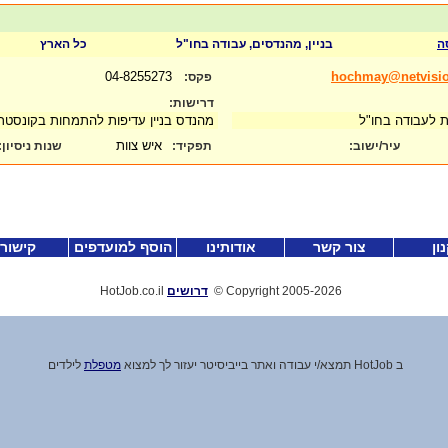
ה
בניין, מהנדסים, עבודה בחו"ל
כל הארץ
04-8255273
hochmay@netvision
פקס:
דרישות:
ית לעבודה בחו"ל
מהנדס בניין עדיפות להתמחות בקונסט
איש צוות
עיר/ישוב:
תפקיד:
שנות ניסיון
:
ון
צור קשר
אודותינו
הוסף למועדפים
קישור
-2026
Copyright 2005
©
דרושים
HotJob.co.il
ב HotJob תמצא
/
י עבודה ואתר בייביסיטר יעזור לך למצוא
מטפלת
לילדים