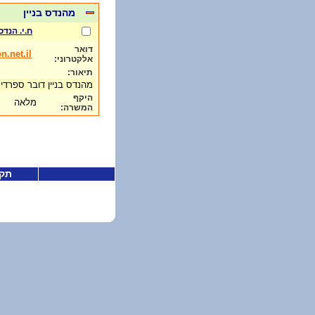
מהנדס בניין
ח.י. הנדס
דואר
.net.il
אלקטרוני:
תיאור:
מהנדס בניין דובר ספרד
היקף
מלאה
המשרה:
תקנ