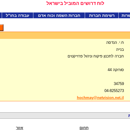
לוח דרושים המוביל בישראל
רות
רשימת חברות
חברות השמה וכוח אדם
עבודה בחו"ל
ח.י. הנדסה
בנייה
חברה לתכנון פיקוח וניהול פרוייקטים
סורוקה 44
34759
04-8255273
hochmay@netvision.net.il
תחום
אזור