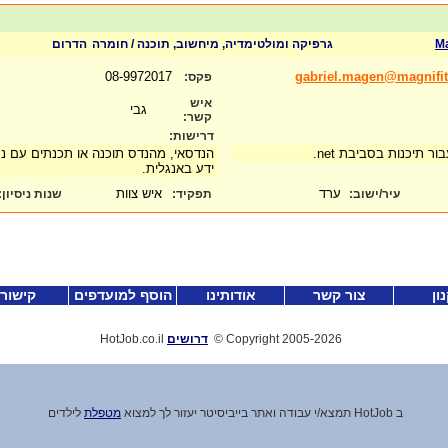
Ma
גרפיקה ומולטימדיה, מיחשוב, תוכנה / חומרה
הדרום
08-9972017
gabriel.magen@magnifi
פקס:
איש
גבי
קשר:
דרישות:
ר תיכנות בסביבת net.
הנדסאי, מהנדס תוכנה או תכנתים עם נסי
ידע באנגלית.
ערד
איש צוות
עיר/ישוב:
תפקיד:
שנות ניסיון
:
ון
צור קשר
אודותינו
הוסף למועדפים
קישור
-2026
Copyright 2005
©
דרושים
HotJob.co.il
ב HotJob תמצא
/
י עבודה ואתר בייביסיטר יעזור לך למצוא
מטפלת
לילדים