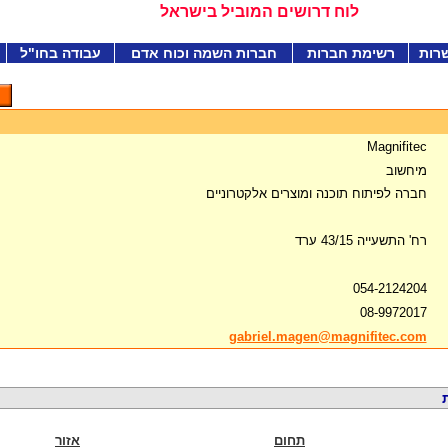
לוח דרושים המוביל בישראל
רות
רשימת חברות
חברות השמה וכוח אדם
עבודה בחו"ל
Magnifitec
מיחשוב
חברה לפיתוח תוכנה ומוצרים אלקטרוניים
רח' התשעייה 43/15 ערד
054-2124204
08-9972017
gabriel.magen@magnifitec.com
תחום
אזור