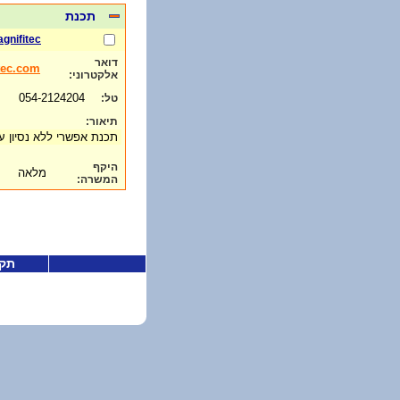
תכנת
gnifitec
דואר
tec.com
אלקטרוני:
054-2124204
טל:
תיאור:
תכנת אפשרי ללא נסיון עבו
היקף
מלאה
המשרה:
תקנ