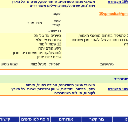
קשורת
משאבי אנוש, סטודנטים, פיתוח עסקי, פרסום
כל הארץ
ויחצ"נות, שרות לקוחות, חיילים משוחררים
-
10vpmedia@gma
פקס:
איש
מוטי מנור
קשר:
דרישות:
דרושים צעירים עד גיל 25 לתפקיד בתחום משאבי האנוש,
צעירים עד גיל 25
הדרכת וחניכה שלו לאחר מכן שתחום
שירות צבאי מלא
ברה
12 שנות לימוד
רקע קודם יתרון
לוחמים/קצינים משוחררים יתרון
שפות זרות יתרון
מנהל צוות
עיר/ישוב:
תפקיד:
שנות ניסיון
:
שוחררים
משאבי אנוש, סטודנטים, עבודה בחו"ל, פיתוח
קשורת
עסקי, פרסום ויחצ"נות, שיווק ומכירות, שרות
כל הארץ
לקוחות, חיילים משוחררים
ון
צור קשר
אודותינו
הוסף למועדפים
קישור