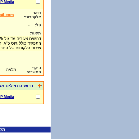
10VP Media ת
דואר
il.com
אלקטרוני:
-
טל:
תיאור:
התפקיד כולל גיוס כ"א, 
שירות הלקוחות של הח
היקף
מלאה
המשרה:
דרושים חיילים מ
10VP Media ת
תקנ