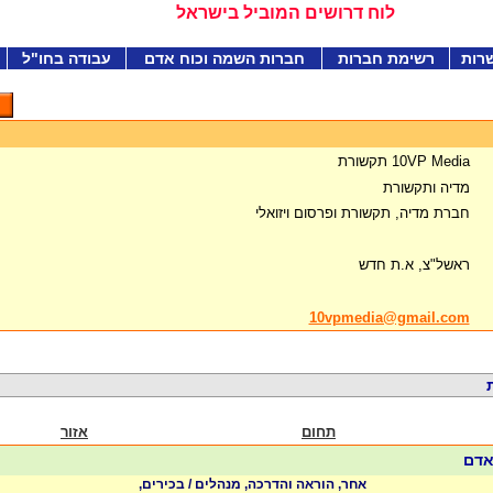
לוח דרושים המוביל בישראל
רות
רשימת חברות
חברות השמה וכוח אדם
עבודה בחו"ל
10VP Media תקשורת
מדיה ותקשורת
חברת מדיה, תקשורת ופרסום ויזואלי
ראשל"צ, א.ת חדש
10vpmedia@gmail.com
תחום
אזור
 אדם
אחר, הוראה והדרכה, מנהלים / בכירים,