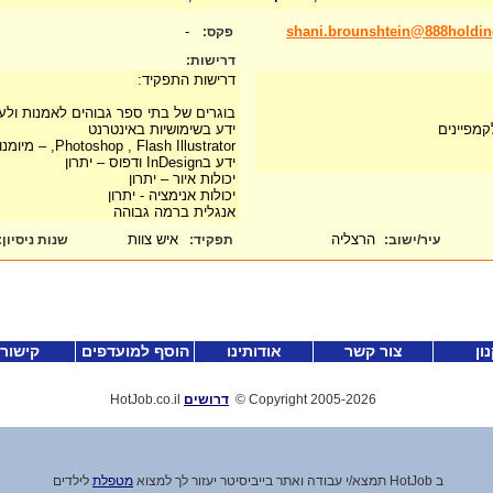
-
shani.brounshtein@888holdi
פקס:
דרישות:
דרישות התפקיד:
בוגרים של בתי ספר גבוהים לאמנות ולעי
קמפיינים
ידע בשימושיות באינטרנט
Photoshop , Flash Illustrator, – מיומנות גבוהה
ידע בInDesign ודפוס – יתרון
יכולות איור – יתרון
יכולות אנימציה - יתרון
אנגלית ברמה גבוהה
הרצליה
איש צוות
עיר/ישוב:
תפקיד:
שנות ניסיון
:
ון
צור קשר
אודותינו
הוסף למועדפים
קישור
-2026
Copyright 2005
©
דרושים
HotJob.co.il
ב HotJob תמצא
/
י עבודה ואתר בייביסיטר יעזור לך למצוא
מטפלת
לילדים