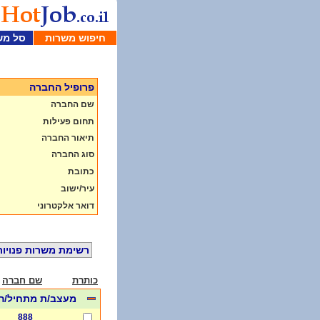
חיפוש משרות
סל מש
פרופיל החברה
שם החברה
תחום פעילות
תיאור החברה
סוג החברה
כתובת
עיר/ישוב
דואר אלקטרוני
רשימת משרות פנויות
כותרת
שם חברה
מעצב/ת מתחיל/ה
888