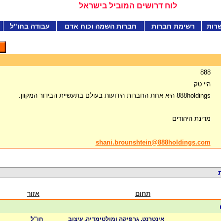
לוח דרושים המוביל בישראל
רות
רשימת חברות
חברות השמה וכוח אדם
עבודה בחו"ל
888
היי טק
888holdings היא אחת החברות הידועות בעולם בתעשיית הבידור המקוון.
מדינת היהודים
shani.brounshtein@888holdings.com
תחום
אזור
אינטרנט, גרפיקה ומולטימדיה, עיצוב
חו"ל