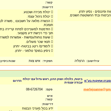
קשר:
דרישות:
ופיננסים - נסיון יתרון.
 יכולת מכירה ושכנוע.
ביטוח ובתי ההשקעות השונים.
 יכולת ניהול עצמי.
 הכשרה מלאה על חשבוננו , משרה לטו
תומכת.
 הזדמנות למעוניינים לפתח קריירה בתח
תוך כדי רכישת ידע מקצועי.
 שעות נוחות/גמישות - אפשרות למשרה חלקית או מלאה.
 תנאי שכר מעולים.
 לימודים/ רקע בביטוח- יתרון
 ניסיון במוקד טלפוני - יתרון.
הרצליה
איש צוות
עיר/ישוב:
תפקיד:
שנות ניסיון
:
ביטוח, כלכלה ושוק ההון, ראש גדול עם יכולת
נסברג אחזקות בע"מ
הדרום
עבודה עצמית
08-6726704
merlejoanne@gm
פקס:
איש
קשר:
דרישות:
ידע בכול מערכי הבטוח