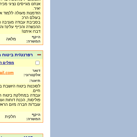
אנחנו מגייסים נציגי מכי
יאיר.
הזדמנות מעולה ללמוד את
בעולם הרכ
בסביבת עבודה מגניבה ו
ההכשרה והכייף עלינו! וה
דברו איתנו!
היקף
מלאה
המשרה:
רפרנט/ית ביטוח 
מפלים ה
דואר
il.com
אלקטרוני:
תיאור:
לסוכנות ביטוח היושבת ב
חיים.
עבודה במחלקת ביטוח חי
פוליסות, הכנת דוחות ועוד
עובד/ת חברה מיום הראש
היקף
חלקית
המשרה: