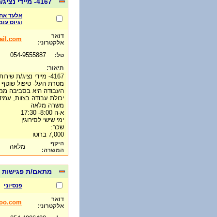
4167- מיידי נציג/ת שירות של חברת ביטוח בכפר סבא
אלעד אח
וגיוס עוב
דואר
il.com
אלקטרוני:
054-9555887
טל:
תיאור:
4167- מיידי נציג/ת שירות של חברת ביטוח בכפר סבא
מטרת העל- טיפול שוטף ב
העבודה היא בסביבה ממ
יכולת עבודה בצוות, עמי
משרה מלאה
א-ה 8:00- 17:30
ימי שישי לסירוגין
שכר:
7,000 ברוטו
היקף
מלאה
המשרה:
מתאם/ת פגישות בי
פנסיוני
דואר
oo.com
אלקטרוני: