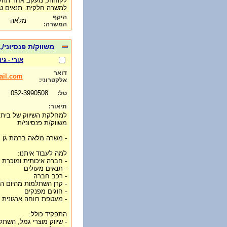
לקוחות, מעקב אחר תהליכ
למשרה חלקית. תנאים ט
היקף
מלאה
המשרה:
משווק/ת פנסיוני/
אורי - ג
דואר
ail.com
אלקטרוני:
052-3990508
טל:
תיאור:
למחלקת השיווק של בית 
משווק/ת פנסיוני/ת
- משרה מלאה ברמת גן
למה לעבוד איתנו:
- חברה איכותית ומוכרת
- תנאים מעולים
- רכב חברה
- קרן השתלמות מהיום הר
- חוגים מפנקים
- מעטפת רווחה ארגונית
התפקיד כולל:
- שיווק מוצרי גמל, השתל