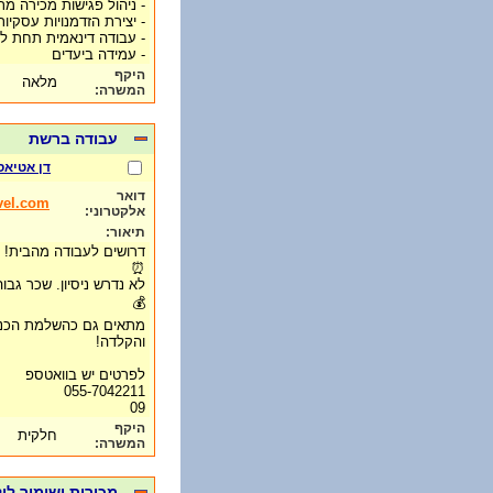
- ניהול פגישות מכירה מתו
- יצירת הזדמנויות עסקיות
- עבודה דינאמית תחת ל
- עמידה ביעדים
היקף
מלאה
המשרה:
עבודה ברשת
דן אטיאס
דואר
vel.com
אלקטרוני:
תיאור:
דרושים לעבודה מהבית! 
⏰
לא נדרש ניסיון. שכר גבו
💰
מתאים גם כהשלמת הכנס
והקלדה!
לפרטים יש בוואטספ
055-7042211
09
היקף
חלקית
המשרה:
מכירות ושימור לו