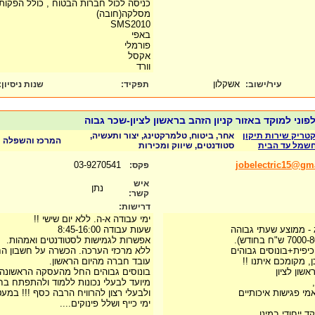
כניסה לכול חברות הבטוח , כולל הפקות
מסלקה(חובה)
SMS2010
באפי
פורמלי
אקסל
וורד
אשקלון
עיר/ישוב:
תפקיד:
שנות ניסיון
:
פוני למוקד באזור קניון הזהב בראשון לציון-שכר גבוה
טריק שירות תיקון
אחר, ביטוח, טלמרקטינג, יצור ותעשיה,
המרכז והשפלה
חשמל עד הבית
סטודנטים, שיווק ומכירות
03-9270541
jobelectric15@gm
פקס:
איש
נתן
קשר:
דרישות:
ימי עבודה א-ה. ללא יום שישי !!
ג - ממוצע שעתי גבוהה
שעות עבודה 8:45-16:00
אפשרות לגמישות לסטודנטים ואמהות.
יפית+בונוסים גבוהים
ללא מרכזי הערכה. הכשרה על חשבון ה
, מקומכם איתנו !!
עובד חברה מהיום הראשון.
שון לציון
בונוסים גבוהים החל מהעסקה הראשונה.
מיועד לבעלי נכונות ללמוד ולהתפתח בח
מי פגישות איכותיים
ולבעלי רצון להרוויח הרבה כסף !!! במע
ימי כייף ושלל פינוקים....
 ייחודי במינו.