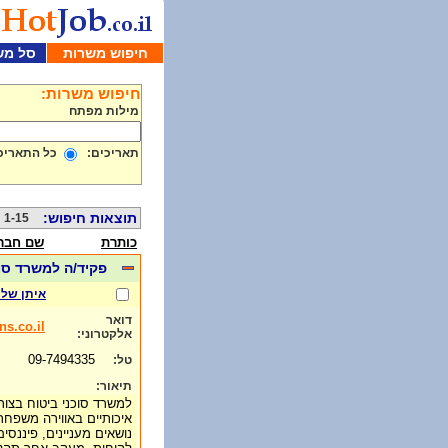
חיפוש משרות
סל מש
חיפוש משרות:
מילות מפתח
תאריכים:
כל התאריכ
תוצאות חיפוש:
1-15 מתוך 537
כותרת
שם חבר
פקיד/ה למשרד סו
איתן שלר
דואר
ns.co.il
אלקטרוני:
09-7494335
טל:
תיאור:
למשרד סוכני ביטוח בצור 
איכותיים באווירה משפחתי
נושאים מעניינים, פיננסים