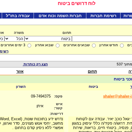
לוח דרושים ביטוח
רות
רשימת חברות
חברות השמה וכוח אדם
עבודה בחו"ל
תחום
משרה
אזו
ים
חודש אחרון
שבועים אחרונים
שבוע אחרון
3 ימים אחרונים
רשימת
הצג רק כותרות
ה
תחום
אזור
כני ביטוח
ביטוח
השרון
09-7494375
shaler@shaler-i
פקס:
איש
איתן
קשר:
דרישות:
יגאל כוכב יאיר. עבודה עם לקוחות
ת. דרוש/ה פקיד/ה כללי עיסוק במגוון
מחשב, יחסי אנוש מצוינים, סדר וארגון, 
, פנסיה, ביטוחי חיים, בריאות, שירות
אפשרי ללא ניסיון קודם בתחום .