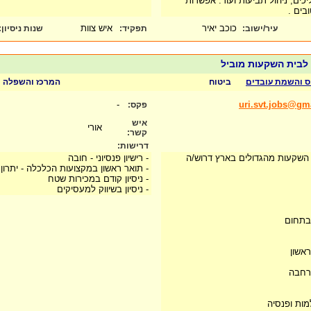
ים, ניהול תביעות ועוד. אפשרות
ובים .
כוכב יאיר
איש צוות
עיר/ישוב:
תפקיד:
שנות ניסיון
:
, לבית השקעות מוביל
יוס והשמת עובדים
ביטוח
המרכז והשפלה
-
uri.svt.jobs@gm
פקס:
איש
אורי
קשר:
דרישות:
השקעות מהגדולים בארץ דרוש/ה
- רישיון פנסיוני - חובה
- תואר ראשון במקצועות הכלכלה - יתרון
- ניסיון קודם במכירות שטח
- ניסיון בשיווק למעסיקים
 בתחום
אשון
 רחבה
מות ופנסיה