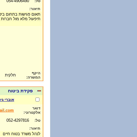
054-4906490
טל:
תיאור:
תאום פגישות בתחום ביטוח 
תיפעול מלא מול חברות ה
היקף
חלקית
המשרה:
פקידת ביטוח
אוברי גי
דואר
ail.com
אלקטרוני:
052-4297816
טל:
תיאור:
לנהל משרד בטוח חיים