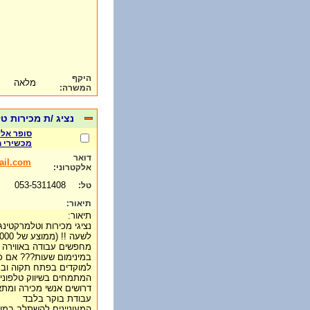
היקף
מלאה
המשרה:
נציג /ת מכירות טל
סופר אלק
מכשירי 
דואר
ail.com
אלקטרוני:
053-5311408
טל:
תיאור:
תיאור:
נציגי מכירות וטלמרקטינ
לשעה !! (ממוצע של 7000-8000 ש"ח בחודש).
מחפשים עבודה באווירה כ
במינימום שעות??? אם כן
למוקדים בפתח תקוה וברא
המתמחים בשיווק טלפוני,
דרושים אנשי מכירה ומתא
עבודת בוקר בלבד
המעוניינים להשתלב במוקד