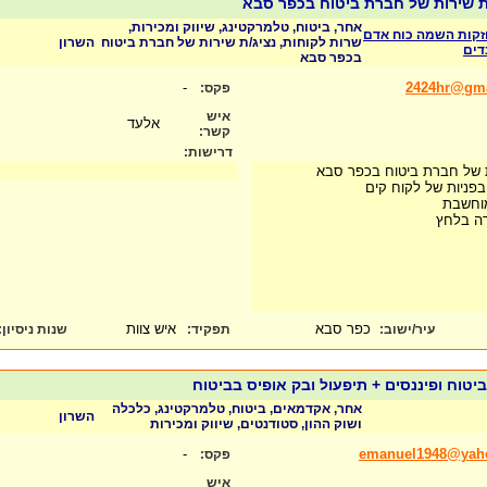
אחר, ביטוח, טלמרקטינג, שיווק ומכירות,
זקות השמה כוח אדם
שרות לקוחות, נציג/ת שירות של חברת ביטוח
השרון
דים
בכפר סבא
-
2424hr@gma
פקס:
איש
אלעד
קשר:
דרישות:
פניות של לקוח קים
וחשבת
דה בלחץ
כפר סבא
איש צוות
עיר/ישוב:
תפקיד:
שנות ניסיון
:
טוח ופיננסים + תיפעול ובק אופיס בביטוח
אחר, אקדמאים, ביטוח, טלמרקטינג, כלכלה
השרון
ושוק ההון, סטודנטים, שיווק ומכירות
-
emanuel1948@yah
פקס:
איש