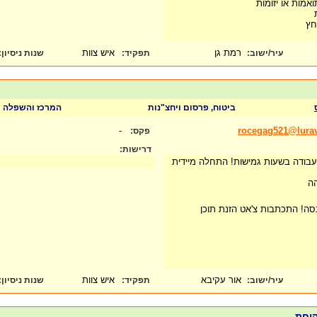
אמות או יזומות
חץ
רמת גן
איש צוות
עיר/ישוב:
תפקיד:
שנות ניסיון
:
ביטוח, פרסום ויחצ"נות
המרכז והשפלה
-
rocegag521@lura
פקס:
דרישות:
עבודה בשעות גמישות! התחלה מיידית
הה
ה! התכתבות צ'אט הזנת תוכן
אור עקיבא
איש צוות
עיר/ישוב:
תפקיד:
שנות ניסיון
:
קוחת