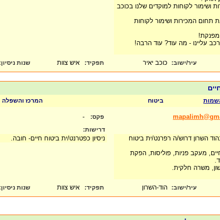
רות ושימור לקוחות למוקדים שלנו בכוכב
 תחום המכירות ושימור לקוחות
מפנקת!
רכב עליינו - מה עוד? עוד הרבה!
כוכב יאיר
איש צוות
עיר/ישוב:
תפקיד:
שנות ניסיון
:
חיים
שמות
ביטוח
המרכז והשפלה
-
mapalimh@gma
פקס:
דרישות:
הוד השרון דרוש/ה רפרנט/ית ביטוח
ניסיון כפטרנט/ית ביטוח חיים- חובה.
ים, מעקב פניות, פוליסות, הפקת
.
ון, משרה חלקית.
הוד-השרון
איש צוות
עיר/ישוב:
תפקיד:
שנות ניסיון
: